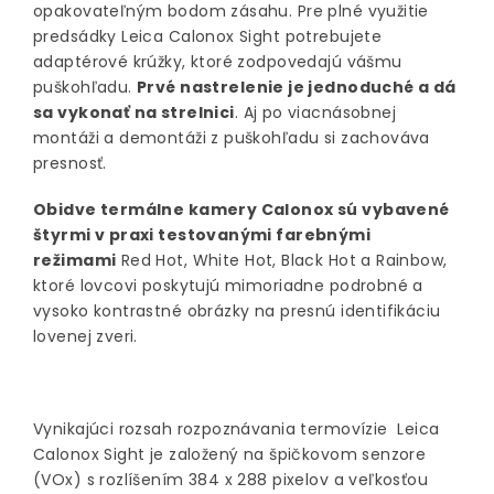
opakovateľným bodom zásahu. Pre plné využitie
predsádky Leica Calonox Sight potrebujete
adaptérové krúžky, ktoré zodpovedajú vášmu
puškohľadu.
Prvé nastrelenie je jednoduché a dá
sa vykonať na strelnici
. Aj po viacnásobnej
montáži a demontáži z puškohľadu si zachováva
presnosť.
Obidve termálne kamery Calonox sú vybavené
štyrmi v praxi testovanými farebnými
režimami
Red Hot, White Hot, Black Hot a Rainbow,
ktoré lovcovi poskytujú mimoriadne podrobné a
vysoko kontrastné obrázky na presnú identifikáciu
lovenej zveri.
Vynikajúci rozsah rozpoznávania termovízie Leica
Calonox Sight je založený na špičkovom senzore
(VOx) s rozlíšením 384 x 288 pixelov a veľkosťou