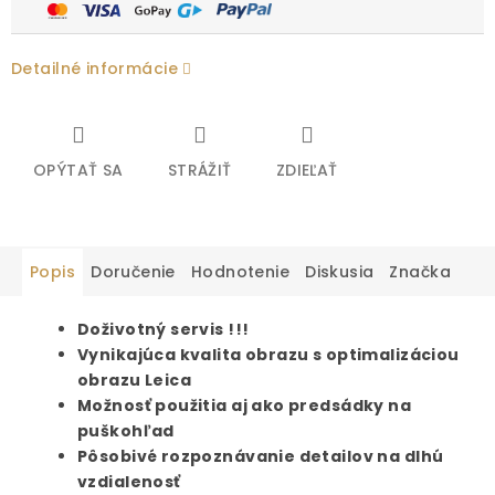
Detailné informácie
OPÝTAŤ SA
STRÁŽIŤ
ZDIEĽAŤ
Popis
Doručenie
Hodnotenie
Diskusia
Značka
Doživotný servis !!!
Vynikajúca kvalita obrazu s optimalizáciou
obrazu Leica
Možnosť použitia aj ako predsádky na
puškohľad
Pôsobivé rozpoznávanie detailov na dlhú
vzdialenosť