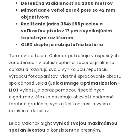
Detekčná vzdialenosť na 2000 metrov
Mimoriadne veľké zorné pole so 42 mm
objektívom
Rozlíšenie jadra 384x288 pixelov a
veľkosťou pixelov 17 µm s vynikajúcim
teplotným rozlíšením
OLED displej a nabíjateľná batéria
Termovízie Leica Calonox pokračujú v úspešných
zariadeniach v oblasti optimalizácie digitálneho
obrazu a rozširujú svoju vynikajúcu reputáciu
výrobcu fotoaparátov. Vlastné spracovanie obrazu
spoločnosti Leica
(Leica Image Optimatization -
LIO)
vylepšuje obraz pomocou špeciálnych
algoritmov, čím sa dosahuje obzvlášť podrobná
farebná gradácia, vynikajúci kontrast a vysoké
rozlíšenie detailov.
Leica Calonox Sight
vyniká svojou maximálnou
spoľahlivosťou
a konzistentne presným,