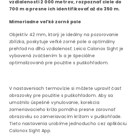
vzdialenosti 2 000 metrov, rozpoznať ciele do
700 m a presne ich identifikovať až do 350 m.
Mimoriadne veľké zorné pole
Objektív 42 mm, ktorý je ideálny na pozorovanie
zblízka, poskytuje veľké zorné pole a optimálny
prehľad na dlhú vzdialenosť. Leica Calonox Sight je
vybavená zväčšením 1x a je špeciálne
optimalizovaná pre použitie s puškohľadom.
V nastaveniach termovízie si môžete upraviť časť
obrazovky pre použitie s puškohľadom. Aby sa
umožnilo úspešné vynulovanie, korekcia
zameriavacieho kríža pomáha presne zarovnať
obrazovku so zameriavacím krížom v puškohľade.
Tieto nastavenia urobíme jednoducho cez aplikáciu
Calonox Sight App.