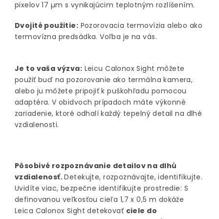
pixelov 17 µm s vynikajúcim teplotným rozlíšením.
Dvojité použitie:
Pozorovacia termovízia alebo ako
termovízna predsádka. Voľba je na vás.
Je to vaša výzva:
Leicu Calonox Sight môžete
použiť buď na pozorovanie ako termálna kamera,
alebo ju môžete pripojiť k puškohľadu pomocou
adaptéra. V obidvoch prípadoch máte výkonné
zariadenie, ktoré odhalí každý tepelný detail na dlhé
vzdialenosti.
Pôsobivé rozpoznávanie detailov na dlhú
vzdialenosť.
Detekujte, rozpoznávajte, identifikujte.
Uvidíte viac, bezpečne identifikujte prostredie: S
definovanou veľkosťou cieľa 1,7 x 0,5 m dokáže
Leica Calonox Sight detekovať
ciele do