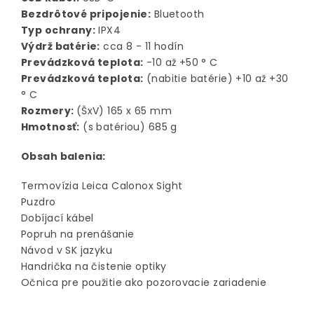
Bezdrôtové pripojenie:
Bluetooth
Typ ochrany:
IPX4
Výdrž batérie:
cca 8 - 11 hodín
Prevádzková teplota:
-10 až +50 ° C
Prevádzková teplota:
(nabitie batérie) +10 až +30
° C
Rozmery:
(ŠxV) 165 x 65 mm
Hmotnosť:
(s batériou) 685 g
Obsah balenia:
Termovízia Leica Calonox Sight
Puzdro
Dobíjací kábel
Popruh na prenášanie
Návod v SK jazyku
Handrička na čistenie optiky
Očnica pre použitie ako pozorovacie zariadenie