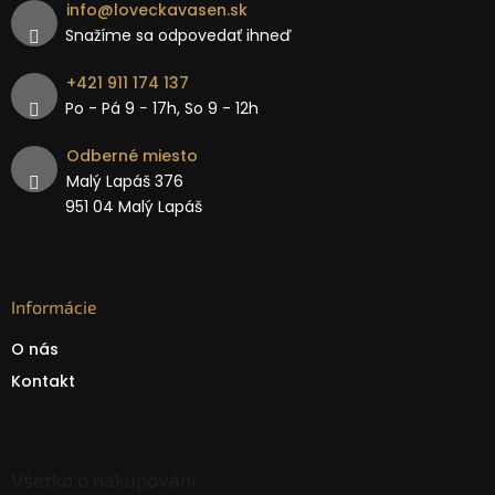
info
@
loveckavasen.sk
Snažíme sa odpovedať ihneď
+421 911 174 137
Po - Pá 9 − 17h, So 9 - 12h
Odberné miesto
Malý Lapáš 376
951 04 Malý Lapáš
Informácie
O nás
Kontakt
Všetko o nakupování