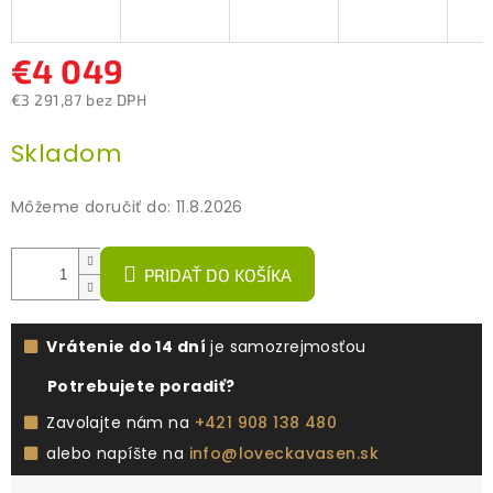
€4 049
€3 291,87 bez DPH
Jednotková
Skladom
cena:
Môžeme doručiť do:
11.8.2026
PRIDAŤ DO KOŠÍKA
Vrátenie do 14 dní
je samozrejmosťou
Potrebujete poradiť?
Zavolajte nám na
+421 908 138 480
alebo napíšte na
info@loveckavasen.sk