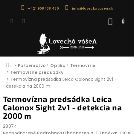
Prejsť
+421 908 138 480
info@loveckavasen.sk
na
obsah
NÁKU
KOŠÍK
Domov
Poľovníctvo
Optika
Termovízie
Termovízne predsádky
Termovízna predsádka Leica Calonox Sight 2v1 -
detekcia na 2000 m
Termovízna predsádka Leica
Calonox Sight 2v1 - detekcia na
2000 m
28074
Priemerné
Neohodnotené
Podrobnosti hodnotenia
Značka:
LEICA