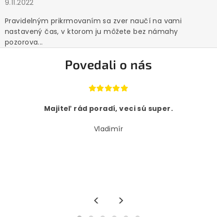
9.11.2022
Pravidelným prikrmovaním sa zver naučí na vami
nastavený čas, v ktorom ju môžete bez námahy
pozorova...
Povedali o nás
Majiteľ rád poradí, veci sú super.
Vladimír
<
>