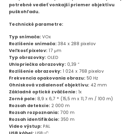
potrebné vedieť vonkajší priemer objektívu
puškohľadu.
Technické parametre:
Typ snímača:
VOx
Rozlíšenie snímača:
384 x 288 pixelov
Veľkosť pixelov:
17 μm
Typ obrazovky:
OLED
Uhlopriečka obrazovky:
0,39 ”
Rozlíšenie obrazovky:
1 024 x 768 pixelov
Frekvencia opakovania obrazu:
50 Hz
Ohnisková vzdialenosť objektívu:
42 mm
Základné optické zväčšenie:
1x
Zorné pole:
8,9 x 6,7 ° (15,5 m x 11,7 m / 100 m)
Rozsah detekcie:
2 000 m
Rozsah rozpoznania:
700 m
Rozsah identifikácie:
350 m
Video výstup:
PAL
USB kábel:
USB-C