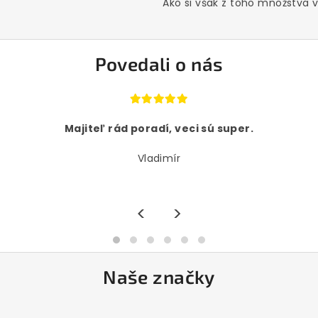
Ako si však z toho množstva vý
Povedali o nás
Majiteľ rád poradí, veci sú super.
Vladimír
<
>
Naše značky