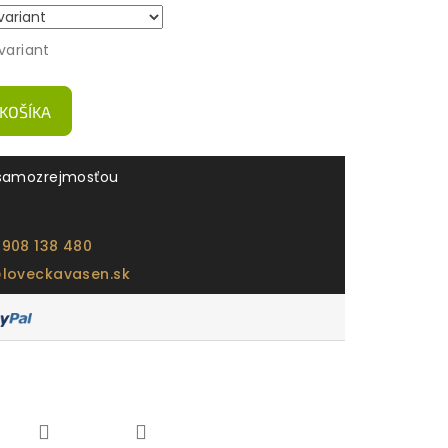
variant
 KOŠÍKA
samozrejmosťou
 908 138 480
@loveckavasen.sk