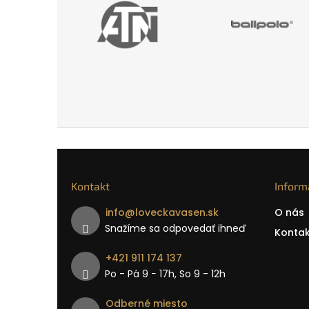
Kontakt
Inform
info
@
loveckavasen.sk
O nás
Snažíme sa odpovedať ihneď
Kontak
+421 911 174 137
Po - Pá 9 − 17h, So 9 - 12h
Odberné miesto