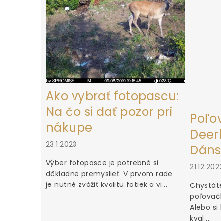
e
Ako vybrať fotopascu:
Na čo si dať pozor pri
Poľo
nákupe
Deerh
23.1.2023
Dáns
Výber fotopasce je potrebné si
21.12.202
dôkladne premyslieť. V prvom rade
je nutné zvážiť kvalitu fotiek a vi...
Chystáte
poľovačk
Alebo si
kval...