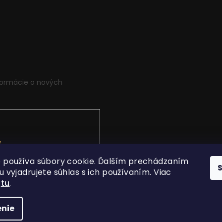
formácie o nových
v
.
 používa súbory cookie. Ďalším prechádzaním
 vyjadrujete súhlas s ich používaním. Viac
í
tu
.
nie
 vyhradené.