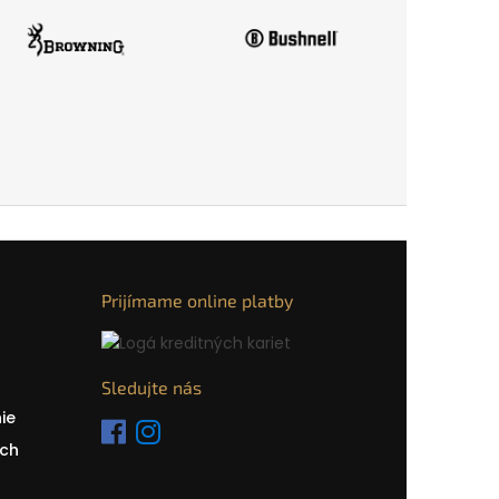
Prijímame online platby
Sledujte nás
ie
ch