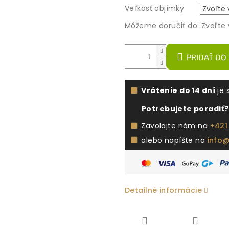
Veľkosť objímky
Môžeme doručiť do:
Zvoľte 
PRIDAŤ DO
Vrátenie do 14 dní
je 
Potrebujete poradiť?
Zavolajte nám na
+421
alebo napíšte na
info
Detailné informácie