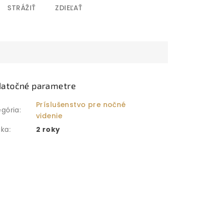
STRÁŽIŤ
ZDIEĽAŤ
atočné parametre
Príslušenstvo pre nočné
egória
:
videnie
uka
:
2 roky