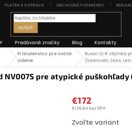
PLATBA A DOPRAVA
OBCHODNÉ PODMIENKY
REKLAM
HĽADAŤ
Y
Predávané značky
Blog
Kontakty
Príslušenstvo pre nočné
Rusan Q-R objímka pr
videnie
(Swarovski, Zeiss, Lei
 NV007S pre atypické puškohľady (
€172
€139,84 bez DPH
Jednotková
Zvoľte variant
cena: