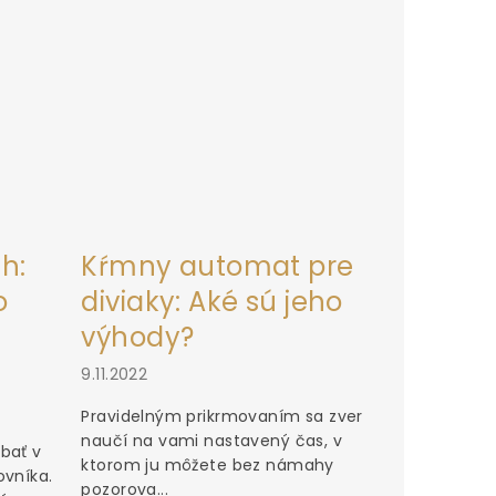
h:
Kŕmny automat pre
o
diviaky: Aké sú jeho
výhody?
9.11.2022
Pravidelným prikrmovaním sa zver
naučí na vami nastavený čas, v
bať v
ktorom ju môžete bez námahy
ovníka.
pozorova...