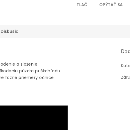
TLAČ
OPÝTAŤ SA
Diskusia
Dod
sadenie a zloženie
Kat
oškodeniu púzdra puškohľadu
Zár
pre fôzne priemery očnice