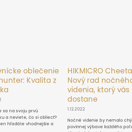
vnícke oblečenie
HIKMICRO Cheeta
unter: Kvalita z
Nový rad nočnéh
ka
videnia, ktorý vás
dostane
2
1.12.2022
 sa na svoju prvú
u a neviete, čo si obliecť?
Nočné videnie by nemalo chý
 len hľadáte vhodnejšie a
povinnej výbave každého poľ