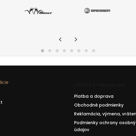
<
>
ácie
Všetko o nakupování
Platba a doprava
t
Obchodné podmienky
Reklamácia, výmena, vráten
Podmienky ochrany osobný
údajov