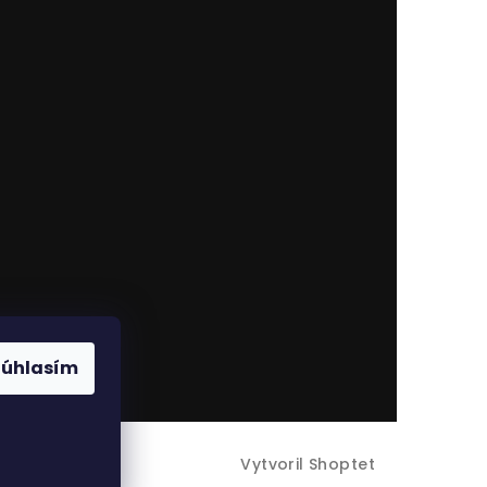
Súhlasím
Vytvoril Shoptet