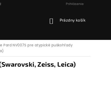
Prihlásenie
ÁCIA, VÝMENA, VRÁTENIE
PODMIENKY OCHRANY OSOBNÝCH
NÁKUPNÝ
Prázdny košík
KOŠÍK
e Pard NV007S pre atypické puškohľady
ca)
Swarovski, Zeiss, Leica)