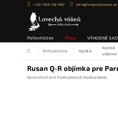
Prejsť
+421 908 138 480
info@loveckavasen.sk
na
obsah
Poľovníctvo
Zľavy
VÝHODNÉ SAD
Nočné
Poľovníctvo
Optika
Domov
videnie
Rusan Q-R objímka pre Pard
Priemerné
Neohodnotené
Podrobnosti hodnotenia
hodnotenie
produktu
je
0,0
z
5