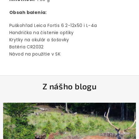
Obsah balenia:
Puškohľad Leica Fortis 6 2-12x50 i L-4a
Handrička na čistenie optiky
Krytky na okulár a šošovky
Batéria CR2032
Návod na použitie v SK
Z
Z nášho blogu
á
p
ä
t
i
e