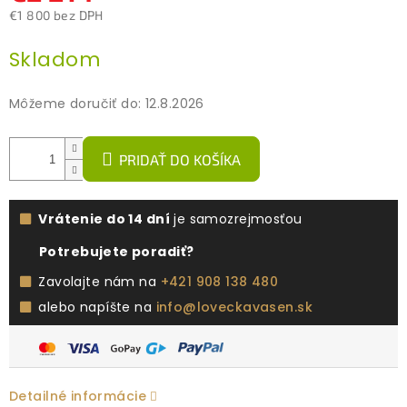
€1 800 bez DPH
Jednotková
Skladom
cena:
Môžeme doručiť do:
12.8.2026
PRIDAŤ DO KOŠÍKA
Vrátenie do 14 dní
je samozrejmosťou
Potrebujete poradiť?
Zavolajte nám na
+421 908 138 480
alebo napíšte na
info@loveckavasen.sk
Detailné informácie