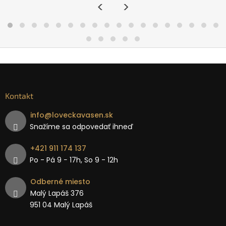
<
>
Kontakt
info
@
loveckavasen.sk
Snažíme sa odpovedať ihneď
+421 911 174 137
Po - Pá 9 − 17h, So 9 - 12h
Odberné miesto
Malý Lapáš 376
951 04 Malý Lapáš