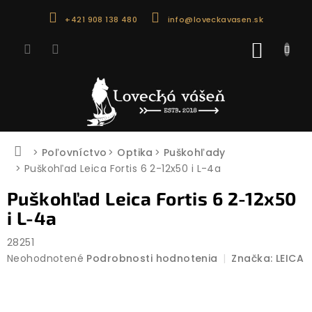
Prejsť
+421 908 138 480
info@loveckavasen.sk
na
obsah
NÁKU
KOŠÍK
Domov
Poľovníctvo
Optika
Puškohľady
Puškohľad Leica Fortis 6 2-12x50 i L-4a
Puškohľad Leica Fortis 6 2-12x50
i L-4a
28251
Priemerné
Neohodnotené
Podrobnosti hodnotenia
Značka:
LEICA
hodnotenie
produktu
je