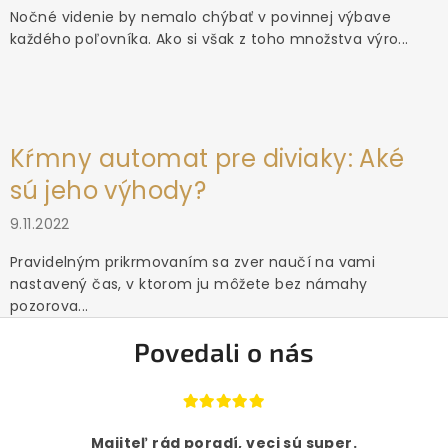
Nočné videnie by nemalo chýbať v povinnej výbave
každého poľovníka. Ako si však z toho množstva výro...
Kŕmny automat pre diviaky: Aké
sú jeho výhody?
9.11.2022
Pravidelným prikrmovaním sa zver naučí na vami
nastavený čas, v ktorom ju môžete bez námahy
pozorova...
Povedali o nás
Majiteľ rád poradí, veci sú super.