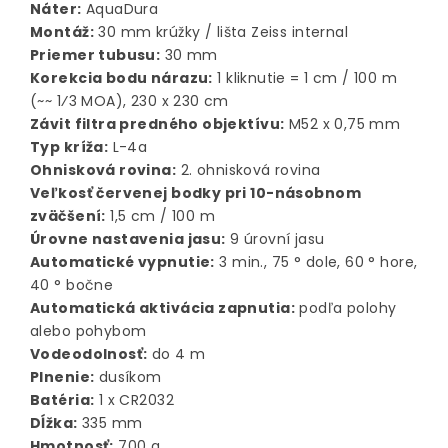
Náter:
AquaDura
Montáž:
30 mm krúžky / lišta Zeiss internal
Priemer tubusu:
30 mm
Korekcia bodu nárazu:
1 kliknutie = 1 cm / 100 m
(~~ 1⁄3 MOA), 230 x 230 cm
Závit filtra predného objektívu:
M52 x 0,75 mm
Typ kríža:
L-4a
Ohnisková rovina:
2. ohnisková rovina
Veľkosť červenej bodky pri 10-násobnom
zväčšení:
1,5 cm / 100 m
Úrovne nastavenia jasu:
9 úrovní jasu
Automatické vypnutie:
3 min., 75 ° dole, 60 ° hore,
40 ° bočne
Automatická aktivácia zapnutia:
podľa polohy
alebo pohybom
Vodeodolnosť:
do 4 m
Plnenie:
dusíkom
Batéria:
1 x CR2032
Dĺžka:
335 mm
Hmotnosť:
700 g