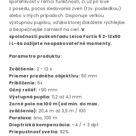
spoľahlivosť v rámci funkčnosti, či už pri love
z posedu, počas sledovania zveri (tzv. posliedkou)
alebo v iných prípadoch. Disponuje veľkou
výstupnou pupilou, vďaka ktorej dokážete rýchlejšie
a bezpečnejšie zamieriť na cieľ.
V
spoločnosti puškohľadu Leica Fortis 6 2-12x50
i L-4a zažijete neopakovateľné momenty.
Parametre produktu:
Zväčšenie:
2 - 12 x
Priemer predného objektívu:
50 mm
Priblíženie:
6x
Očný reliéf:
>90 mm
Výstupná pupila:
11,2 až 4,1 mm
Zorné pole na 100 m (od min. do max.
zväčšenia):
20,4 m až 3,5 m / 100
Paralaxa:
áno, 100 m
Dioptrická kompenzácia:
–4 / + 3 dpt
Priepustnosť svetla:
92%