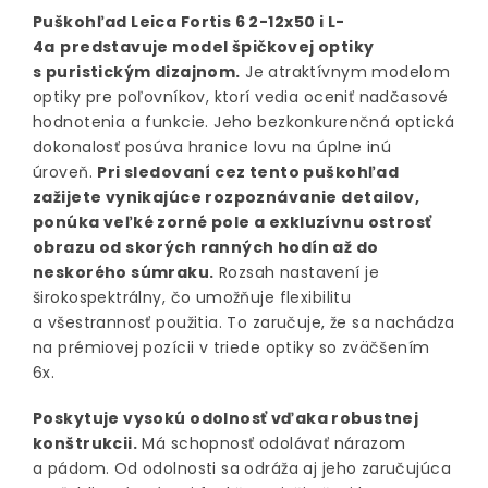
Puškohľad Leica Fortis 6 2-12x50 i L-
4a
predstavuje model špičkovej optiky
s puristickým dizajnom.
Je atraktívnym modelom
optiky pre poľovníkov, ktorí vedia oceniť nadčasové
hodnotenia a funkcie. Jeho bezkonkurenčná optická
dokonalosť posúva hranice lovu na úplne inú
úroveň.
Pri sledovaní cez tento puškohľad
zažijete vynikajúce rozpoznávanie detailov,
ponúka veľké zorné pole a exkluzívnu ostrosť
obrazu od skorých ranných hodín až do
neskorého súmraku.
Rozsah nastavení je
širokospektrálny, čo umožňuje flexibilitu
a všestrannosť použitia. To zaručuje, že sa nachádza
na prémiovej pozícii v triede optiky so zväčšením
6x.
Poskytuje vysokú odolnosť vďaka robustnej
konštrukcii.
Má schopnosť odolávať nárazom
a pádom. Od odolnosti sa odráža aj jeho zaručujúca