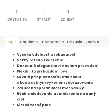
OPÝTAŤ SA
STRÁŽIŤ
ZDIEĽAŤ
Popis
Doručenie
Hodnotenie
Diskusia
Značka
Vysoká odolnosť a robustnosť
Veľký rozsah zväčšenia
Dokonalá elegantnosť v celom prevedení
Flexibilita pri každom love
Skvelá priepustnosť svetla spolu
s kontrastným výkonom zobrazovania
Zaručená spoľahlivosť mechaniky
Rýchle sledovanie a zamierenie na daný
cieľ
Široké zorné pole