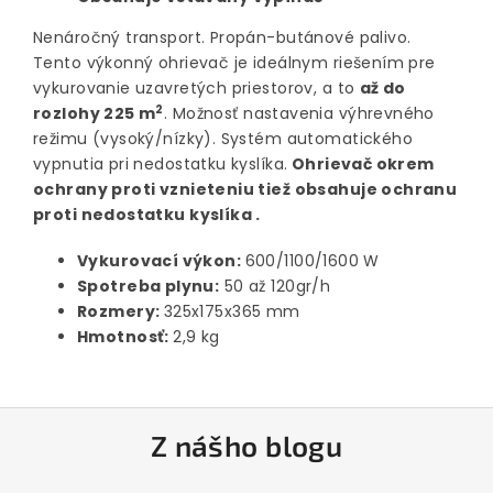
Nenáročný transport. Propán-butánové palivo.
Tento výkonný ohrievač je ideálnym riešením pre
vykurovanie uzavretých priestorov, a to
až do
2
rozlohy 225 m
. Možnosť nastavenia výhrevného
režimu (vysoký/nízky). Systém automatického
vypnutia pri nedostatku kyslíka.
Ohrievač okrem
ochrany proti vznieteniu tiež obsahuje ochranu
proti nedostatku kyslíka .
Vykurovací výkon:
600/1100/1600 W
Spotreba plynu:
50 až 120gr/h
Rozmery:
325x175x365 mm
Hmotnosť:
2,9 kg
Z
Z nášho blogu
á
p