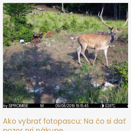
ä
t
i
e
Ako vybrať fotopascu: Na čo si dať
pozor pri nákupe