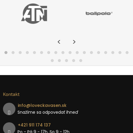
<
>
Kontakt
info
@
loveckavasen.sk
Snažíme sa odpovedať ihneď
+421 911 174 137
Po - Pá 9 − 17h, So 9 - 12h