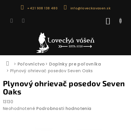
Prejsť
+421 908 138 480
info@loveckavasen.sk
na
obsah
NÁKU
KOŠÍK
Domov
Poľovníctvo
Doplnky pre poľovníka
Plynový ohrievač posedov Seven Oaks
Plynový ohrievač posedov Seven
Oaks
13130
Priemerné
Neohodnotené
Podrobnosti hodnotenia
hodnotenie
produktu
je