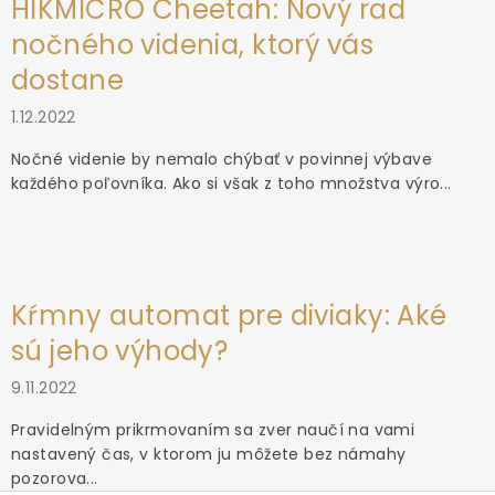
HIKMICRO Cheetah: Nový rad
nočného videnia, ktorý vás
dostane
1.12.2022
Nočné videnie by nemalo chýbať v povinnej výbave
každého poľovníka. Ako si však z toho množstva výro...
Kŕmny automat pre diviaky: Aké
sú jeho výhody?
9.11.2022
Pravidelným prikrmovaním sa zver naučí na vami
nastavený čas, v ktorom ju môžete bez námahy
pozorova...