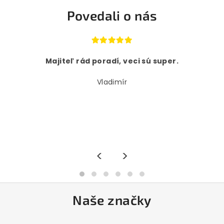
Povedali o nás
Majiteľ rád poradí, veci sú super.
Vladimír
<
>
Naše značky