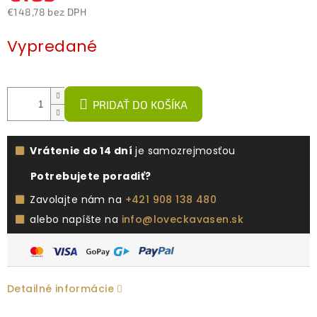
€148,78 bez DPH
Jednotková
Vypredané
cena:
PRIDAŤ DO KOŠÍKA
Vrátenie do 14 dní
je samozrejmosťou
Potrebujete poradiť?
Zavolajte nám na
+421 908 138 480
alebo napíšte na
info@loveckavasen.sk
Detailné informácie