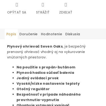
OPÝTAŤ SA
STRÁŽIŤ
ZDIEĽAŤ
Popis
Doručenie
Hodnotenie
Diskusia
Plynový ohrievač Seven Oaks
, je bezpečný
prenosný ohrievač vhodný aj na vykurovanie
vnútorných priestorov.
Na použitie s propán-butánom
Plynová hadica súčasť balenia
Jediný ovládací prvok
Vysoké/nízke nastavenie teploty
Otočný regulátor
Bezpečnosť v prípade náhodného
prevrhnutia-vypnutia
Obsahuje vstavaný vypínač