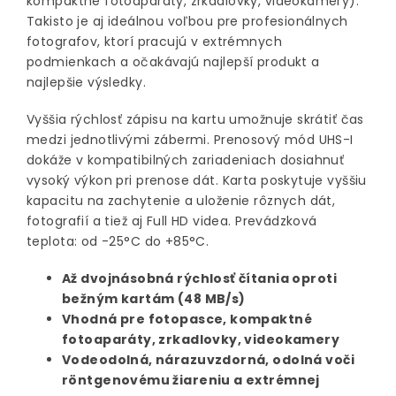
kompaktné fotoaparáty, zrkadlovky, videokamery).
Takisto je aj ideálnou voľbou pre profesionálnych
fotografov, ktorí pracujú v extrémnych
podmienkach a očakávajú najlepší produkt a
najlepšie výsledky.
Vyššia rýchlosť zápisu na kartu umožnuje skrátiť čas
medzi jednotlivými zábermi. Prenosový mód UHS-I
dokáže v kompatibilných zariadeniach dosiahnuť
vysoký výkon pri prenose dát. Karta poskytuje vyššiu
kapacitu na zachytenie a uloženie rôznych dát,
fotografií a tiež aj Full HD videa. Prevádzková
teplota: od -25°C do +85°C.
Až dvojnásobná rýchlosť čítania oproti
bežným kartám (48 MB/s)
Vhodná pre fotopasce, kompaktné
fotoaparáty, zrkadlovky, videokamery
Vodeodolná, nárazuvzdorná, odolná voči
röntgenovému žiareniu a extrémnej