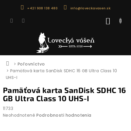
Prejsť
+421 908 138 480
info@loveckavasen.sk
na
obsah
NÁKU
KOŠÍK
Domov
Poľovníctvo
Pamäťová karta SanDisk SDHC 16 GB Ultra Class 10
UHS-I
Pamäťová karta SanDisk SDHC 16
GB Ultra Class 10 UHS-I
11733
Priemerné
Neohodnotené
Podrobnosti hodnotenia
hodnotenie
produktu