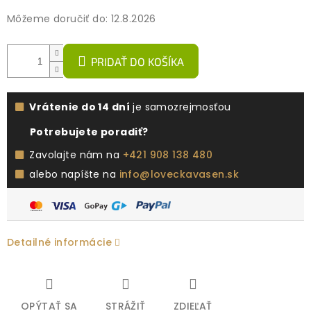
Môžeme doručiť do:
12.8.2026
PRIDAŤ DO KOŠÍKA
Vrátenie do 14 dní
je samozrejmosťou
Potrebujete poradiť?
Zavolajte nám na
+421 908 138 480
alebo napíšte na
info@loveckavasen.sk
Detailné informácie
OPÝTAŤ SA
STRÁŽIŤ
ZDIEĽAŤ