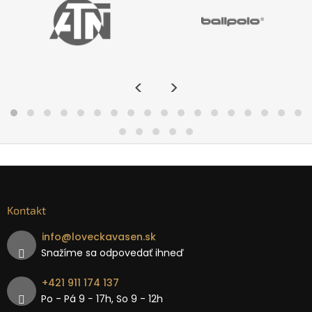
<
>
Kontakt
info
@
loveckavasen.sk
Snažíme sa odpovedať ihneď
+421 911 174 137
Po - Pá 9 − 17h, So 9 - 12h