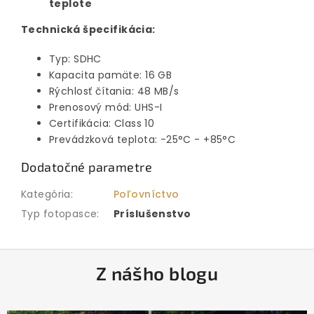
teplote
Technická špecifikácia:
Typ: SDHC
Kapacita pamäte: 16 GB
Rýchlosť čítania: 48 MB/s
Prenosový mód: UHS-I
Certifikácia: Class 10
Prevádzková teplota: -25°C - +85°C
Dodatočné parametre
Kategória
:
Poľovníctvo
Typ fotopasce
:
Príslušenstvo
Z
Z nášho blogu
á
p