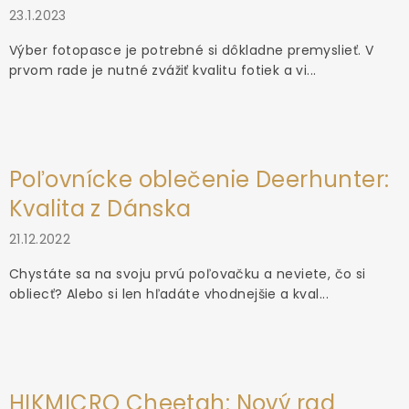
23.1.2023
Výber fotopasce je potrebné si dôkladne premyslieť. V
prvom rade je nutné zvážiť kvalitu fotiek a vi...
Poľovnícke oblečenie Deerhunter:
Kvalita z Dánska
21.12.2022
Chystáte sa na svoju prvú poľovačku a neviete, čo si
obliecť? Alebo si len hľadáte vhodnejšie a kval...
HIKMICRO Cheetah: Nový rad