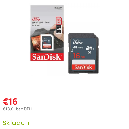
je
0,0
z
5
hviezdičiek.
€16
€13,01 bez DPH
Jednotková
Skladom
cena: