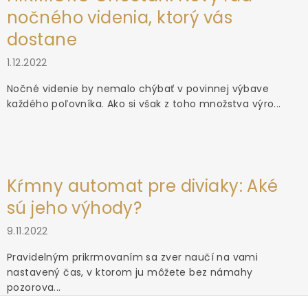
nočného videnia, ktorý vás
dostane
1.12.2022
Nočné videnie by nemalo chýbať v povinnej výbave
každého poľovníka. Ako si však z toho množstva výro...
Kŕmny automat pre diviaky: Aké
sú jeho výhody?
9.11.2022
Pravidelným prikrmovaním sa zver naučí na vami
nastavený čas, v ktorom ju môžete bez námahy
pozorova...