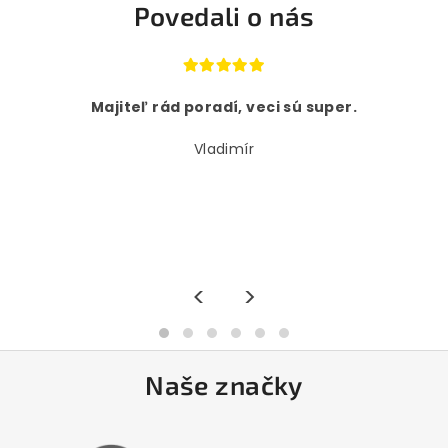
Povedali o nás
Majiteľ rád poradí, veci sú super.
Vladimír
<
>
Naše značky