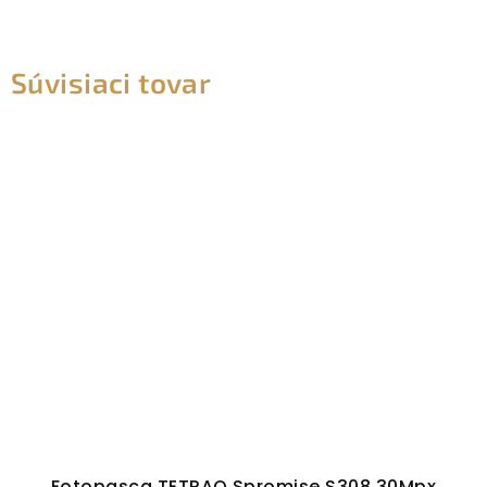
Súvisiaci tovar
Fotopasca TETRAO Spromise S308 30Mpx