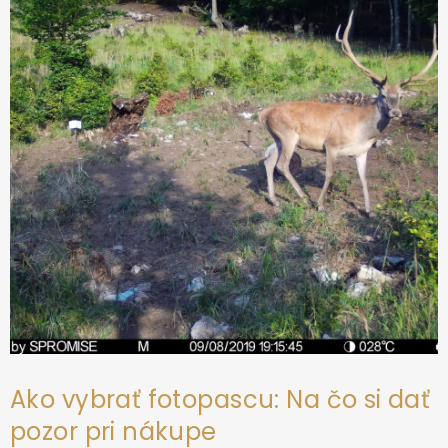
ä
t
i
e
Ako vybrať fotopascu: Na čo si dať
pozor pri nákupe