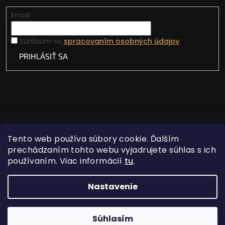
Email
Súhlasím so
spracovaním osobných údajov
.
PRIHLÁSIŤ SA
Tento web používa súbory cookie. Ďalším
prechádzaním tohto webu vyjadrujete súhlas s ich
používaním. Viac informácií
tu
.
Vytvoril Shoptet
Nastavenie
Copyright 2026
Lovecká vášeň
. Všetky práva
Súhlasím
vyhradené.