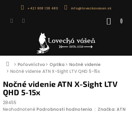
Prejsť
+421 908 138 480
info@loveckavasen.sk
na
obsah
NÁKU
KOŠÍK
Domov
Poľovníctvo
Optika
Nočné videnie
Nočné videnie ATN X-Sight LTV QHD 5-15x
Nočné videnie ATN X-Sight LTV
QHD 5-15x
28455
Priemerné
Neohodnotené
Podrobnosti hodnotenia
Značka:
ATN
hodnotenie
produktu
je