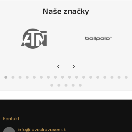
Naše značky
<
>
Kontakt
info
@
loveckavasen.sk