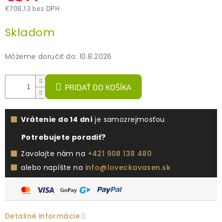
€708,13 bez DPH
Jednotková
Skladom
cena:
Môžeme doručiť do:
10.8.2026
PRIDAŤ DO KOŠÍKA
Vrátenie do 14 dní
je samozrejmosťou
Potrebujete poradiť?
Zavolajte nám na
+421 908 138 480
alebo napíšte na
info@loveckavasen.sk
Detailné informácie