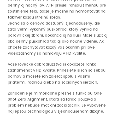
denný aj nočný lov. ATN prešiel ľahšou zmenou pre
zoštíhlenie tela, takže je možné ho namontovať na
takmer každú strelnú zbraň.
Jedná sa o cenovo dostupný, zjednodušený, ale
zato veľmi výkonný puškohľad, ktorý vyniká na
poľovníckej zbrani, dokonca aj na kuši. Môže slúžiť aj
ako denný puškohľad tak aj ako nočné videnie. Ak
chcete zachytávať každý váš okamih pri love,
videozáznamy sa nahrávajú v HD kvalite.
Vaše lovecké dobrodružstvá si dokážete ľahko
zaznamenať v HD kvalite. Prinesiete si ich so sebou
domov a môžete ich zdieľať spolu s vašimi
priateľmi, rodinou alebo na sociálnych sieťach.
Zariadenie je mimoriadne presné s funkciou One
Shot Zero Alignment, ktorá sa ľahko používa a
problém nebude mať ani začiatočník. Je vybavené
najlepšou technológiou v zjednodušenom dizajne.