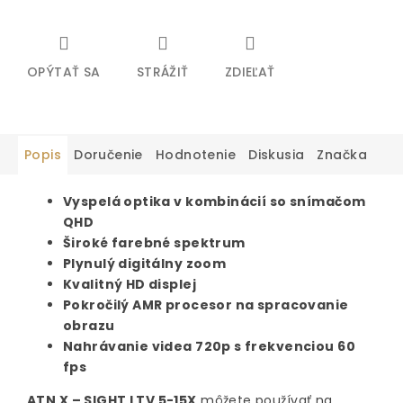
OPÝTAŤ SA
STRÁŽIŤ
ZDIEĽAŤ
Popis
Doručenie
Hodnotenie
Diskusia
Značka
Vyspelá optika v kombinácií so snímačom
QHD
Široké farebné spektrum
Plynulý digitálny zoom
Kvalitný HD displej
Pokročilý AMR procesor na spracovanie
obrazu
Nahrávanie videa 720p s frekvenciou 60
fps
ATN X – SIGHT LTV 5-15X
môžete používať na