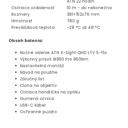
ATN 22 hodín
Ostriaca vzdialenosť
10 m - do nekonečna
Rozmery
381×152x76 mm
Hmotnosť
780 g
Prevádzková teplota
-28 °C až 48 °C
Obsah balenia:
Nočné videnie ATN X-Sight QHD LTV 5-15x
Výkonný prísvit IR850 Pro 850Nm
Nastavitelná montáž
Návod na použitie
Záručný list
Clona na objektív
Čistiaca handrička na optiku
Gumená očnica
USB-C kábel
Ochranné puzdro