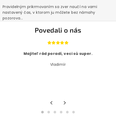
Pravidelným prikrmovaním sa zver naučí na vami
nastavený čas, v ktorom ju môžete bez námahy
pozorova...
Povedali o nás
Majiteľ rád poradí, veci sú super.
Vladimír
<
>