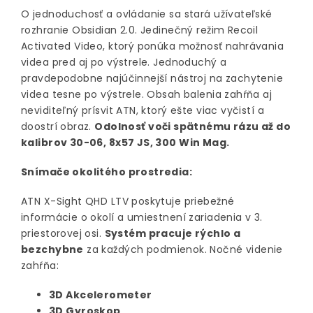
O jednoduchosť a ovládanie sa stará užívateľské
rozhranie Obsidian 2.0. Jedinečný režim Recoil
Activated Video, ktorý ponúka možnosť nahrávania
videa pred aj po výstrele. Jednoduchý a
pravdepodobne najúčinnejší nástroj na zachytenie
videa tesne po výstrele. Obsah balenia zahŕňa aj
neviditeľný prísvit ATN, ktorý ešte viac vyčistí a
doostrí obraz.
Odolnosť voči spätnému rázu až do
kalibrov 30-06, 8x57 JS, 300 Win Mag.
Snímače okolitého prostredia:
ATN X-Sight QHD LTV poskytuje priebežné
informácie o okolí a umiestnení zariadenia v 3.
priestorovej osi.
Systém pracuje rýchlo a
bezchybne
za každých podmienok. Nočné videnie
zahŕňa:
3D Akcelerometer
3D Gyroskop