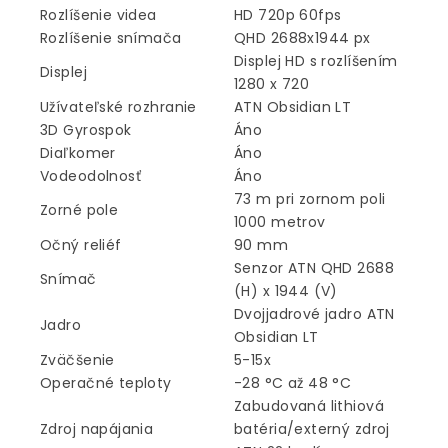
Rozlíšenie videa
HD 720p 60fps
Rozlíšenie snímača
QHD 2688x1944 px
Displej HD s rozlíšením
Displej
1280 x 720
Užívateľské rozhranie
ATN Obsidian LT
3D Gyrospok
Áno
Diaľkomer
Áno
Vodeodolnosť
Áno
73 m pri zornom poli
Zorné pole
1000 metrov
Očný reliéf
90 mm
Senzor ATN QHD 2688
Snímač
(H) x 1944 (V)
Dvojjadrové jadro ATN
Jadro
Obsidian LT
Zväčšenie
5-15x
Operačné teploty
-28 °C až 48 °C
Zabudovaná lithiová
Zdroj napájania
batéria/externý zdroj