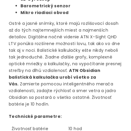
Barometrický senzor
Mikro riadiaci obvod
Ostré a jasné snímky, ktoré majú rozlišovací dosah
až do tých najtemnejších miest a najmenších
detailov. Digitálne nočné videnie ATN X-Sight QHD
LTV ponúka rozšírene možnosti lovu, tak ako vo dne
tak aj v noci. Balistické kalkulačky ešte nikdy neboli
tak jednoduché. Žiadne ďalšie grafy, komplexné
optické mriežky a kalkulačky, na vypočítanie presnej
streľby na dlhú vzdialenosť.
ATN Obsidian
balistická kalkulačka urobí všetko za
Vás.
Zamierte pomocou inteligentného merača
vzdialenosti, zadajte rýchlosť a smer vetra a jadro
Obsidian sa postará o všetko ostatné. Životnosť
batérie je 10 hodín.
Technické parametre:
Životnosť batérie
10 hod