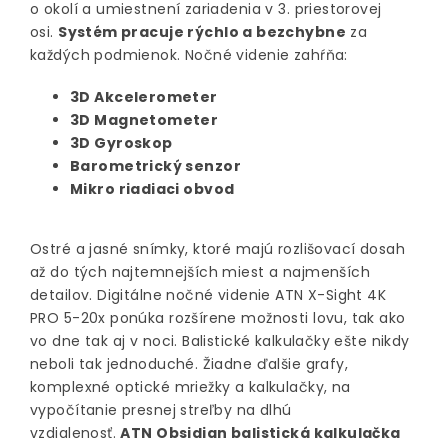
o okolí a umiestnení zariadenia v 3. priestorovej
osi.
Systém pracuje rýchlo a bezchybne
za
každých podmienok. Nočné videnie zahŕňa:
3D Akcelerometer
3D Magnetometer
3D Gyroskop
Barometrický senzor
Mikro riadiaci obvod
Ostré a jasné snímky, ktoré majú rozlišovací dosah
až do tých najtemnejších miest a najmenších
detailov. Digitálne nočné videnie ATN X-Sight 4K
PRO 5-20x ponúka rozšírene možnosti lovu, tak ako
vo dne tak aj v noci. Balistické kalkulačky ešte nikdy
neboli tak jednoduché. Žiadne ďalšie grafy,
komplexné optické mriežky a kalkulačky, na
vypočítanie presnej streľby na dlhú
vzdialenosť.
ATN Obsidian balistická kalkulačka