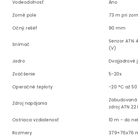
Vodeodolnosť
Áno
Zorné pole
73 m pri zor
Očný reliéf
90 mm
Senzor ATN 4
Snímač
(V)
Jadro
Dvojjadrové 
Zväčšenie
5-20x
Operačné teploty
-20 °C až 50
Zabudovaná l
Zdroj napájania
zdroj ATN 22
Ostriaca vzdialenosť
10 m - do n
Rozmery
379×76x76