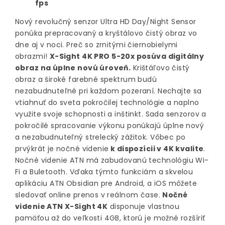
fps
Nový revolučný senzor Ultra HD Day/Night Sensor
ponúka prepracovaný a kryštálovo čistý obraz vo
dne aj v noci. Preč so zrnitými čiernobielymi
obrazmi!
X-Sight 4K PRO 5-20x posúva digitálny
obraz na úplne novú úroveň.
Krištáľovo čistý
obraz a široké farebné spektrum budú
nezabudnuteľné pri každom pozeraní. Nechajte sa
vtiahnuť do sveta pokročilej technológie a naplno
využite svoje schopnosti a inštinkt. Sada senzorov a
pokročilé spracovanie výkonu ponúkajú úplne nový
a nezabudnuteľný strelecký zážitok. Vôbec po
prvýkrát je nočné videnie
k dispozícii v 4K kvalite
.
Nočné videnie ATN má zabudovanú technológiu Wi-
Fi a Buletooth. Vďaka týmto funkciám a skvelou
aplikáciu ATN Obsidian pre Android, a iOS môžete
sledovať online prenos v reálnom čase.
Nočné
videnie ATN X-Sight 4K
disponuje vlastnou
pamäťou až do veľkosti 4GB, ktorú je možné rozšíriť