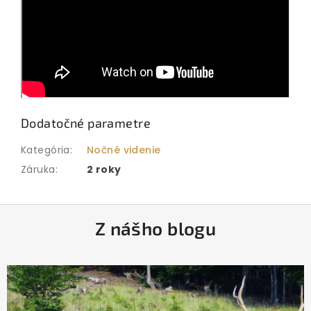
Dodatočné parametre
Kategória
:
Nočné videnie
Záruka
:
2 roky
Z
Z nášho blogu
á
p
ä
t
i