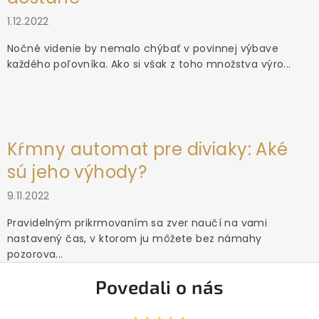
1.12.2022
Nočné videnie by nemalo chýbať v povinnej výbave
každého poľovníka. Ako si však z toho množstva výro...
Kŕmny automat pre diviaky: Aké
sú jeho výhody?
9.11.2022
Pravidelným prikrmovaním sa zver naučí na vami
nastavený čas, v ktorom ju môžete bez námahy
pozorova...
Povedali o nás