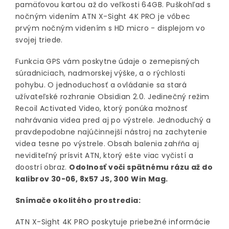
pamäťovou kartou až do veľkosti 64GB. Puškohľad s
nočným videním ATN X-Sight 4K PRO je vôbec
prvým nočným videním s HD micro - displejom vo
svojej triede.
Funkcia GPS vám poskytne údaje o zemepisných
súradniciach, nadmorskej výške, a o rýchlosti
pohybu. O jednoduchosť a ovládanie sa stará
užívateľské rozhranie Obsidian 2.0. Jedinečný režim
Recoil Activated Video, ktorý ponúka možnosť
nahrávania videa pred aj po výstrele. Jednoduchý a
pravdepodobne najúčinnejší nástroj na zachytenie
videa tesne po výstrele. Obsah balenia zahŕňa aj
neviditeľný prísvit ATN, ktorý ešte viac vyčistí a
doostrí obraz.
Odolnosť voči spätnému rázu až do
kalibrov 30-06, 8x57 JS, 300 Win Mag.
Snímače okolitého prostredia:
ATN X-Sight 4K PRO poskytuje priebežné informácie