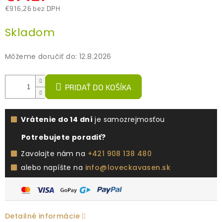
€916,26 bez DPH
Jednotková
Skladom
cena:
Môžeme doručiť do:
12.8.2026
PRIDAŤ DO KOŠÍKA
Vrátenie do 14 dní
je samozrejmosťou
Potrebujete poradiť?
Zavolajte nám na
+421 908 138 480
alebo napíšte na
info@loveckavasen.sk
Detailné informácie