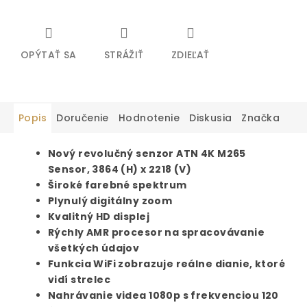
OPÝTAŤ SA
STRÁŽIŤ
ZDIEĽAŤ
Popis
Doručenie
Hodnotenie
Diskusia
Značka
Nový revolučný senzor ATN 4K M265
Sensor, 3864 (H) x 2218 (V)
Široké farebné spektrum
Plynulý digitálny zoom
Kvalitný HD displej
Rýchly AMR procesor na spracovávanie
všetkých údajov
Funkcia WiFi zobrazuje reálne dianie, ktoré
vidí strelec
Nahrávanie videa 1080p s frekvenciou 120