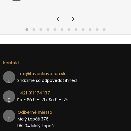
<
>
Kontakt
info
@
loveckavasen.sk
Snažíme sa odpovedať ihneď
+421 911 174 137
Po - Pá 9 − 17h, So 9 - 12h
Odberné miesto
Malý Lapáš 376
951 04 Malý Lapáš