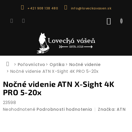
Prejsť
+421 908 138 480
info@loveckavasen.sk
na
obsah
NÁKU
KOŠÍK
Domov
Poľovníctvo
Optika
Nočné videnie
Nočné videnie ATN X-Sight 4K PRO 5-20x
Nočné videnie ATN X-Sight 4K
PRO 5-20x
23598
Priemerné
Neohodnotené
Podrobnosti hodnotenia
Značka:
ATN
hodnotenie
produktu
je