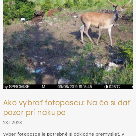
e
Ako vybrať fotopascu: Na čo si dať
pozor pri nákupe
23.1.2023
Výber fotopasce je potrebné si dôkladne premyslieť. V