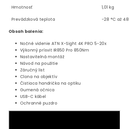
Hmotnosť
1,01 kg
Prevádzková teplota
-28 °C až 48
Obsah balenia:
Nočné videnie ATN X-Sight 4K PRO 5-20x
Výkonný prísvit IR850 Pro 850Nm
Nastavitelná montáž
Návod na použitie
Záručný list
Clona na objektív
Čistiaca handrička na optiku
Gumená očnica
USB-C kábel
Ochranné puzdro