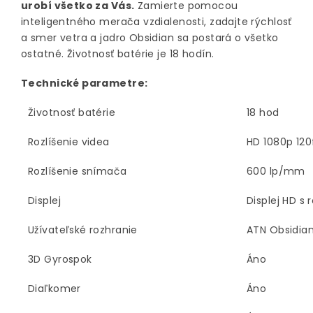
urobí všetko za Vás.
Zamierte pomocou
inteligentného merača vzdialenosti, zadajte rýchlosť
a smer vetra a jadro Obsidian sa postará o všetko
ostatné. Životnosť batérie je 18 hodín.
Technické parametre:
Životnosť batérie
18 hod
Rozlíšenie videa
HD 1080p 120
Rozlíšenie snímača
600 lp/mm
Displej
Displej HD s 
Užívateľské rozhranie
ATN Obsidian 
3D Gyrospok
Áno
Diaľkomer
Áno