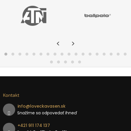
<
>
Kontakt
info
@
loveckavasen.sk
Snažíme sa odpovedať ihneď
+421 911 174 137