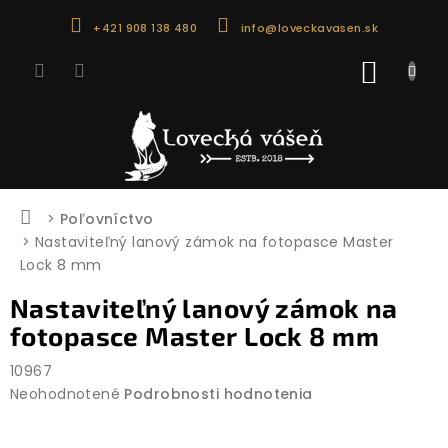
Prejsť
+421 908 138 480
info@loveckavasen.sk
na
obsah
NÁKU
KOŠÍK
Domov
Poľovníctvo
Nastaviteľný lanový zámok na fotopasce Master
Lock 8 mm
Nastaviteľný lanový zámok na
fotopasce Master Lock 8 mm
10967
Priemerné
Neohodnotené
Podrobnosti hodnotenia
hodnotenie
produktu