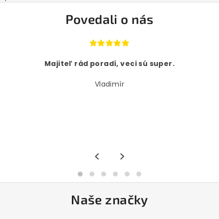
Povedali o nás
Majiteľ rád poradí, veci sú super.
Vladimír
<
>
Naše značky