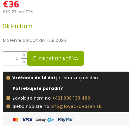
€36
€29,27 bez DPH
Jednotková
Skladom
cena:
Môžeme doručiť do:
13.8.2026
PRIDAŤ DO KOŠÍKA
Vrátenie do 14 dní
je samozrejmosťou
Potrebujete poradiť?
Zavolajte nám na
+421 908 138 480
alebo napíšte na
info@loveckavasen.sk