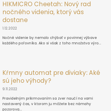
HIKMICRO Cheetah: Nový rad
nočného videnia, ktorý vás
dostane
1.12.2022
Nočné videnie by nemalo chýbať v povinnej výbave
každého poľovníka. Ako si však z toho množstva výro...
Kŕmny automat pre diviaky: Aké
sú jeho výhody?
9.11.2022
Pravidelným prikrmovaním sa zver naučí na vami
nastavený čas, v ktorom ju môžete bez námahy
pozorova...