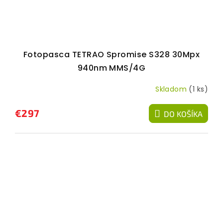
Fotopasca TETRAO Spromise S328 30Mpx
940nm MMS/4G
Skladom
(1 ks)
€297
DO KOŠÍKA