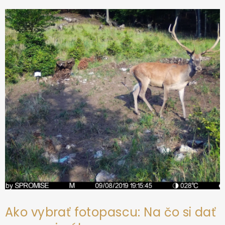
ä
t
i
e
Ako vybrať fotopascu: Na čo si dať