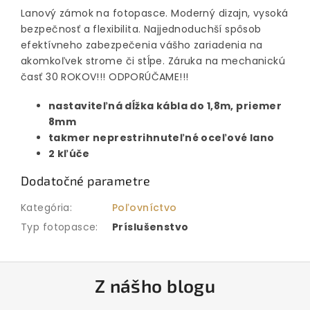
Lanový zámok na fotopasce. Moderný dizajn, vysoká
bezpečnosť a flexibilita. Najjednoduchší spôsob
efektívneho zabezpečenia vášho zariadenia na
akomkoľvek strome či stĺpe. Záruka na mechanickú
časť 30 ROKOV!!! ODPORÚČAME!!!
nastaviteľná dĺžka kábla do 1,8m, priemer
8mm
takmer neprestrihnuteľné oceľové lano
2 kľúče
Dodatočné parametre
Kategória
:
Poľovníctvo
Typ fotopasce
:
Príslušenstvo
Z
Z nášho blogu
á
p