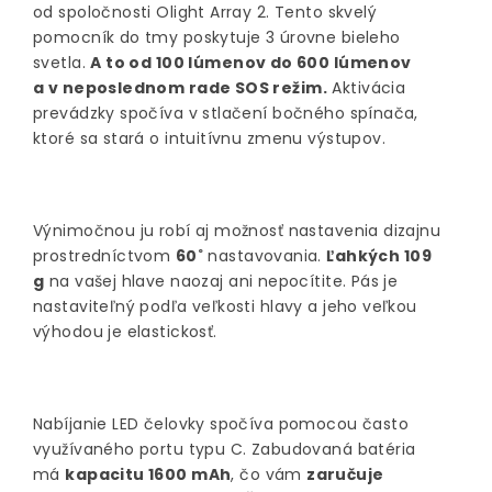
od spoločnosti Olight Array 2. Tento skvelý
pomocník do tmy poskytuje 3 úrovne bieleho
svetla.
A to od 100 lúmenov do 600 lúmenov
a v neposlednom rade SOS režim.
Aktivácia
prevádzky spočíva v stlačení bočného spínača,
ktoré sa stará o intuitívnu zmenu výstupov.
Výnimočnou ju robí aj možnosť nastavenia dizajnu
prostredníctvom
60˚
nastavovania.
Ľahkých 109
g
na vašej hlave naozaj ani nepocítite. Pás je
nastaviteľný podľa veľkosti hlavy a jeho veľkou
výhodou je elastickosť.
Nabíjanie LED čelovky spočíva pomocou často
využívaného portu typu C. Zabudovaná batéria
má
kapacitu 1600 mAh
, čo vám
zaručuje