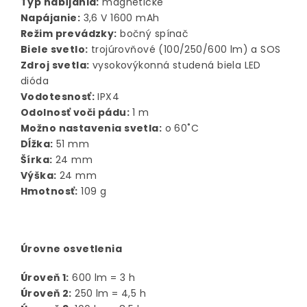
Typ nabíjania:
magnetické
Napájanie:
3,6 V 1600 mAh
Režim prevádzky:
bočný spínač
Biele svetlo:
trojúrovňové (100/250/600 lm) a SOS
Zdroj svetla:
vysokovýkonná studená biela LED
dióda
Vodotesnosť:
IPX4
Odolnosť voči pádu:
1 m
Možno nastavenia svetla:
o 60˚C
Dĺžka:
51 mm
Šírka:
24 mm
Výška:
24 mm
Hmotnosť:
109 g
Úrovne osvetlenia
Úroveň 1:
600 lm = 3 h
Úroveň 2:
250 lm = 4,5 h