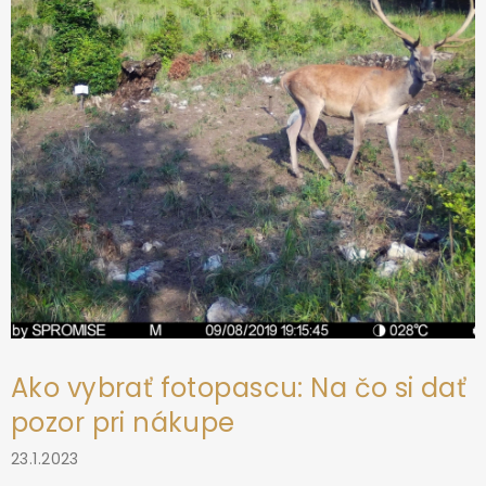
i
e
Ako vybrať fotopascu: Na čo si dať
pozor pri nákupe
23.1.2023