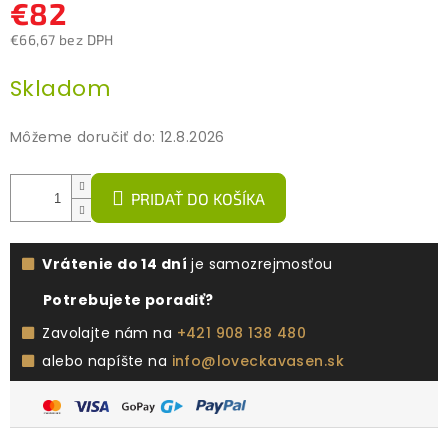
€82
€66,67 bez DPH
Jednotková
Skladom
cena:
Môžeme doručiť do:
12.8.2026
PRIDAŤ DO KOŠÍKA
Vrátenie do 14 dní
je samozrejmosťou
Potrebujete poradiť?
Zavolajte nám na
+421 908 138 480
alebo napíšte na
info@loveckavasen.sk