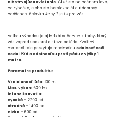
dlhotrvajúce svietenie
. Či už ste na nočnom love,
na rybačke, alebo ste horolezec či outdoorový
nadšenec, čelovka Array 2 je tu pre vás.
Veľkou výhodou je aj indikátor červenej farby, ktorý
vás vopred upozorní o stave batérie. Kvalitný
materiál tela poskytuje maximálnu
odolnosť voči
vode IPX4 a odolnosťou proti pádu z výšky 1
metra.
Parametre produktu:
Vzdialenosť lúča:
100 m
Max. výkon:
600 lm
Intenzita svetla:
vysoká
– 2700 cd
stredná
– 1400 cd
nízka
– 600 cd