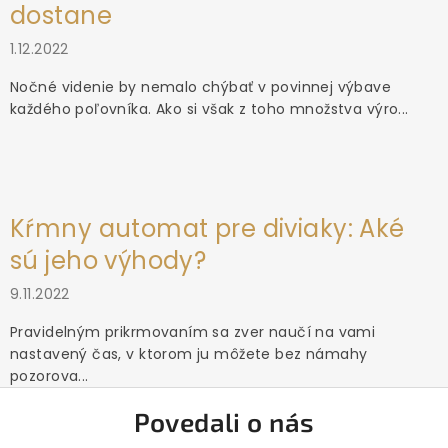
dostane
1.12.2022
Nočné videnie by nemalo chýbať v povinnej výbave
každého poľovníka. Ako si však z toho množstva výro...
Kŕmny automat pre diviaky: Aké
sú jeho výhody?
9.11.2022
Pravidelným prikrmovaním sa zver naučí na vami
nastavený čas, v ktorom ju môžete bez námahy
pozorova...
Povedali o nás