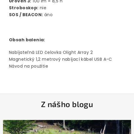
Úroveň 3:
100 lm = 8,5 h
Stroboskop:
nie
SOS / BEACON:
áno
Obsah balenia:
Nabíjateľná LED čelovka Olight Array 2
Magnetický 1,2 metrový nabíjací kábel USB A-C
Návod na použitie
Z
Z nášho blogu
á
p
ä
t