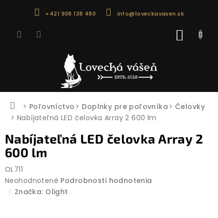
Prejsť
+421 908 138 480
info@loveckavasen.sk
na
obsah
NÁKU
KOŠÍK
Domov
Poľovníctvo
Doplnky pre poľovníka
Čelovky
Nabíjateľná LED čelovka Array 2 600 lm
Nabíjateľná LED čelovka Array 2
600 lm
OL711
Priemerné
Neohodnotené
Podrobnosti hodnotenia
hodnotenie
Značka:
Olight
produktu
je