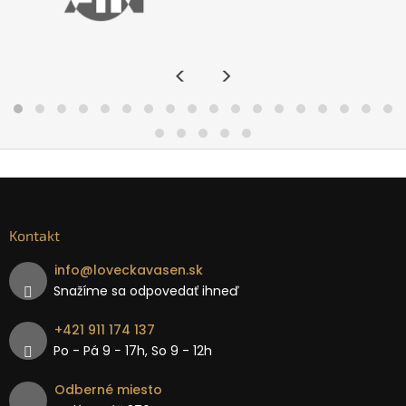
<
>
Kontakt
info
@
loveckavasen.sk
Snažíme sa odpovedať ihneď
+421 911 174 137
Po - Pá 9 − 17h, So 9 - 12h
Odberné miesto