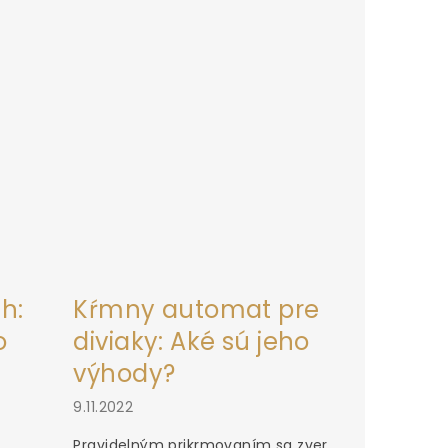
h:
Kŕmny automat pre
o
diviaky: Aké sú jeho
výhody?
9.11.2022
Pravidelným prikrmovaním sa zver