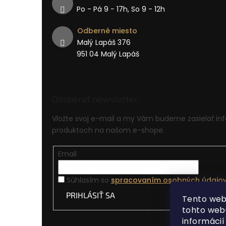
Po - Pá 9 − 17h, So 9 - 12h
Odberné miesto
Malý Lapáš 376
951 04 Malý Lapáš
Odoberať newsletter
Vložte svoj e-mail a my Vám budeme zasielať in
produktoch na našom e-shope.
Email
Súhlasím so
spracovaním osobných údajo
PRIHLÁSIŤ SA
Tento web
tohto webu
informáci