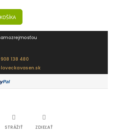
 KOŠÍKA
samozrejmosťou
 908 138 480
@loveckavasen.sk
STRÁŽIŤ
ZDIEĽAŤ