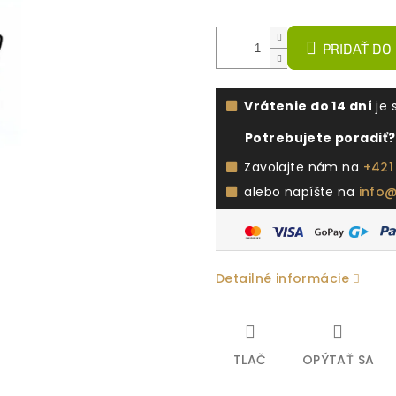
PRIDAŤ DO
Vrátenie do 14 dní
je 
Potrebujete poradiť?
Zavolajte nám na
+421
alebo napíšte na
info
Detailné informácie
TLAČ
OPÝTAŤ SA