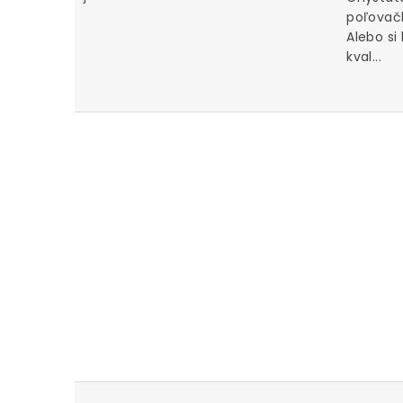
poľovačk
Alebo si
kval...
u za iné