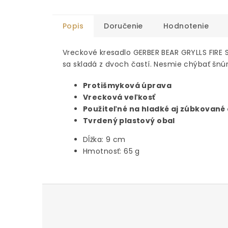
Popis
Doručenie
Hodnotenie
Vreckové kresadlo GERBER BEAR GRYLLS FIRE
sa skladá z dvoch častí. Nesmie chýbať šnúrka
Protišmyková úprava
Vrecková veľkosť
Použiteľné na hladké aj zúbkované 
Tvrdený plastový obal
Dĺžka: 9 cm
Hmotnosť: 65 g
Z
á
p