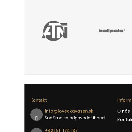
Kontakt
Inform
info
@
loveckavasen.sk
O nás
Snažíme sa odpovedať ihneď
Kontak
+421 911 174 137