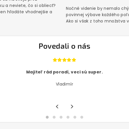
u a neviete, čo si obliecť?
Nočné videnie by nemalo chý
 len hľadáte vhodnejšie a
povinnej výbave každého poľ
Ako si však z toho množstva vý
Povedali o nás
Majiteľ rád poradí, veci sú super.
Vladimír
<
>