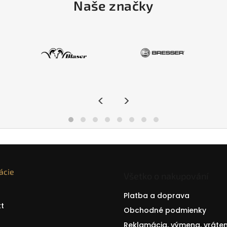
Naše značky
<
>
ácie
Všetko o nakupování
Platba a doprava
t
Obchodné podmienky
Reklamácia, výmena, vráten