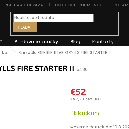
PLATBA A DOPRAVA
OBCHODNÉ PODMIENKY
REKLAM
HĽADAŤ
Y
Predávané značky
Blog
Kontakty
níka
Kresadlo GERBER BEAR GRYLLS FIRE STARTER II
LLS FIRE STARTER II
15480
€52
€42,28 bez DPH
Jednotková
Skladom
cena:
Môžeme doručiť do:
10.8.20