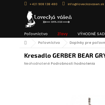
Prejsť
+421 908 138 480
info@loveckavasen.sk
na
obsah
Poľovníctvo
Zľavy
VÝHODNÉ SAD
Poľovníctvo
Doplnky pre poľov
Domov
Kresadlo GERBER BEAR GRY
Priemerné
Neohodnotené
Podrobnosti hodnotenia
hodnotenie
produktu
je
0,0
z
5
hviezdičiek.