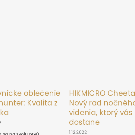
vnícke oblečenie
HIKMICRO Cheeta
unter: Kvalita z
Nový rad nočnéh
ka
videnia, ktorý vás
dostane
2
1.12.2022
 sa na svoju prvú