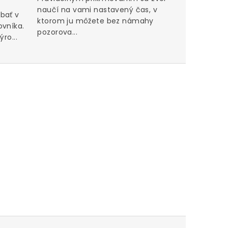
naučí na vami nastavený čas, v
bať v
ktorom ju môžete bez námahy
ovníka.
pozorova...
ro...
Perfektn