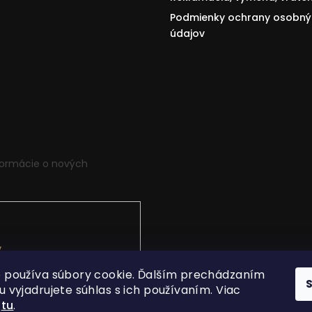
Podmienky ochrany osobný
údajov
formácie o nových
v
.
 používa súbory cookie. Ďalším prechádzaním
 vyjadrujete súhlas s ich používaním. Viac
í
tu
.