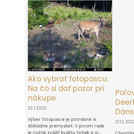
ä
t
i
e
Ako vybrať fotopascu:
Na čo si dať pozor pri
Poľo
nákupe
Deerh
23.1.2023
Dáns
Výber fotopasce je potrebné si
21.12.202
dôkladne premyslieť. V prvom rade
je nutné zvážiť kvalitu fotiek a vi...
Chystáte