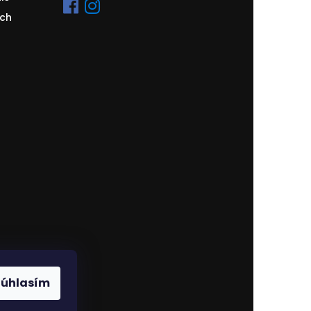
ch
Súhlasím