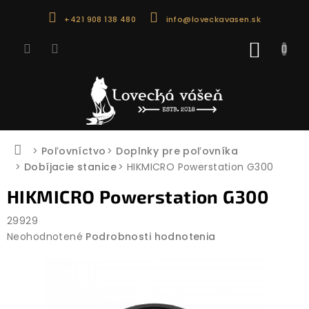
Prejsť
+421 908 138 480
info@loveckavasen.sk
na
obsah
NÁKU
KOŠÍK
Domov
Poľovníctvo
Doplnky pre poľovníka
Dobíjacie stanice
HIKMICRO Powerstation G300
HIKMICRO Powerstation G300
29929
Priemerné
Neohodnotené
Podrobnosti hodnotenia
hodnotenie
produktu
je
0,0