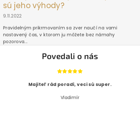
sú jeho výhody?
9.11.2022
Pravidelným prikrmovaním sa zver naučí na vami
nastavený čas, v ktorom ju môžete bez námahy
pozorova...
Povedali o nás
Majiteľ rád poradí, veci sú super.
Vladimír