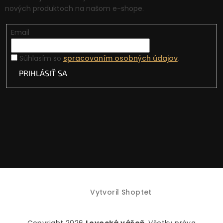
nových produktoch na našom e-shope.
Email
Súhlasím so
spracovaním osobných údajov
.
PRIHLÁSIŤ SA
Vytvoril Shoptet
Copyright 2026
Lovecká vášeň
. Všetky práva