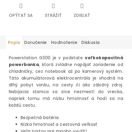
OPÝTAŤ SA
STRÁŽIŤ
ZDIEĽAŤ
Popis
Doručenie
Hodnotenie
Diskusia
Powerstation G300 je v podstate
veľkokapacitná
powerbanka
, ktorá zvládne napájať zariadenie od
chladničky, cez notebook až po kamerový systém.
Táto akumulátorová elektrocentrála je vhodná na
dlhý pobyt vonku, na cesty či ako záložný zdroj.
Nabíjacia stanica sa síce nezmestí do vrecka,
napriek tomu má nízku hmotnosť a hodí sa na
každú cestu.
Bezpečná batéria
Nízka hmotnosť a cestovná veľkosť
Veľa portov pre mnoho využití