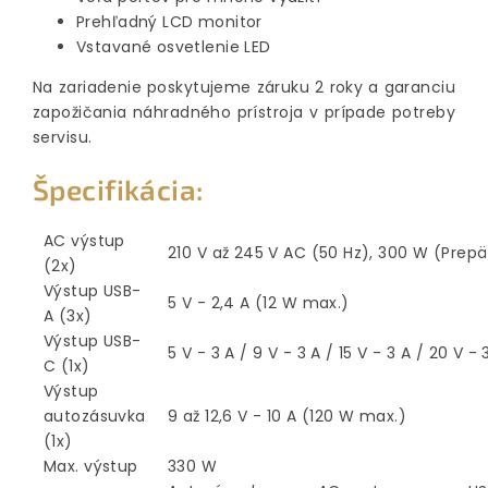
Prehľadný LCD monitor
Vstavané osvetlenie LED
Na zariadenie poskytujeme záruku 2 roky a garanciu
zapožičania náhradného prístroja v prípade potreby
servisu.
Špecifikácia:
AC výstup
210 V až 245 V AC (50 Hz), 300 W (Prepä
(2x)
Výstup USB-
5 V - 2,4 A (12 W max.)
A (3x)
Výstup USB-
5 V - 3 A / 9 V - 3 A / 15 V - 3 A / 20 V 
C (1x)
Výstup
autozásuvka
9 až 12,6 V - 10 A (120 W max.)
(1x)
Max. výstup
330 W