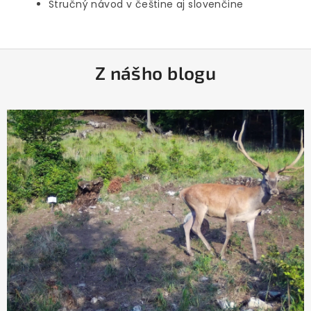
Stručný návod v češtine aj slovenčine
Z
Z nášho blogu
á
p
ä
t
i
e