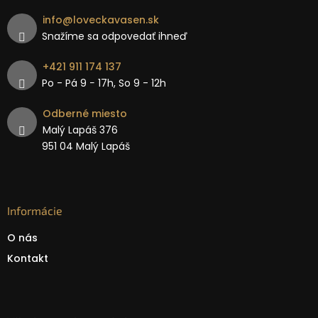
info
@
loveckavasen.sk
Snažíme sa odpovedať ihneď
+421 911 174 137
Po - Pá 9 − 17h, So 9 - 12h
Odberné miesto
Malý Lapáš 376
951 04 Malý Lapáš
Informácie
O nás
Kontakt