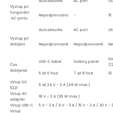
Autozásuvka
AC port
U
Vý
stup pri
fungování
Nepodporováno
-
15
AC portu
Autozásuvka
AC port
U
Výstup pri
dobíjaní
Nepodporované
Nepodporované
N
Ka
USB-C kabel
Solárny panel
Čas
(1
dobíjania
5 až 6 hod
7 až 8 hod
10
Vstup DC
5 až 24 V - 2 A (48 W max.)
5221
Vstup AC
18 V - 2 A (36 W max.)
adaptér
Vstup USB-C
5 V - 3 A / 9 V - 3 A / 15 V - 3 A / 20 V 
Vstup