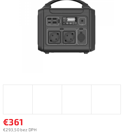
z
5
hviezdičiek.
€361
€293,50 bez DPH