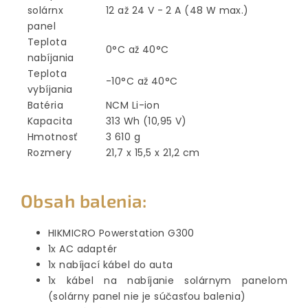
solárnx
12 až 24 V - 2 A (48 W max.)
panel
Teplota
0°C až 40°C
nabíjania
Teplota
-10°C až 40°C
vybíjania
Batéria
NCM Li-ion
Kapacita
313 Wh (10,95 V)
Hmotnosť
3 610 g
Rozmery
21,7 x 15,5 x 21,2 cm
Obsah balenia:
HIKMICRO Powerstation G300
1x AC adaptér
1x nabíjací kábel do auta
1x kábel na nabíjanie solárnym panelom
(solárny panel nie je súčasťou balenia)