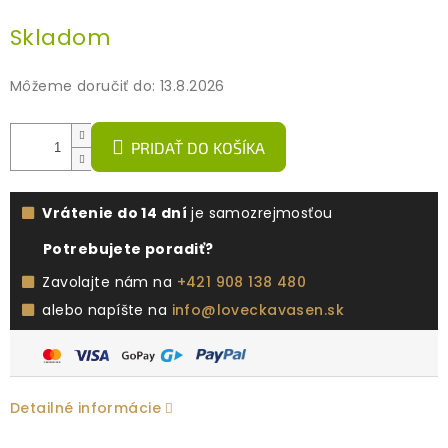
Jednotková
Skladom
cena:
Môžeme doručiť do:
13.8.2026
PRIDAŤ DO KOŠÍKA
Vrátenie do 14 dní
je samozrejmosťou
Potrebujete poradiť?
Zavolajte nám na
+421 908 138 480
alebo napíšte na
info@loveckavasen.sk
Detailné informácie