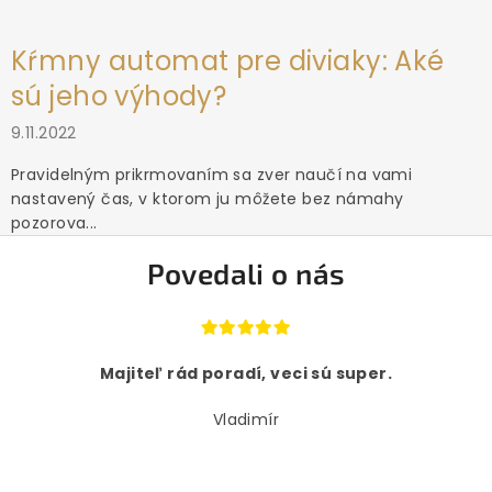
Kŕmny automat pre diviaky: Aké
sú jeho výhody?
9.11.2022
Pravidelným prikrmovaním sa zver naučí na vami
nastavený čas, v ktorom ju môžete bez námahy
pozorova...
Povedali o nás
Majiteľ rád poradí, veci sú super.
Vladimír