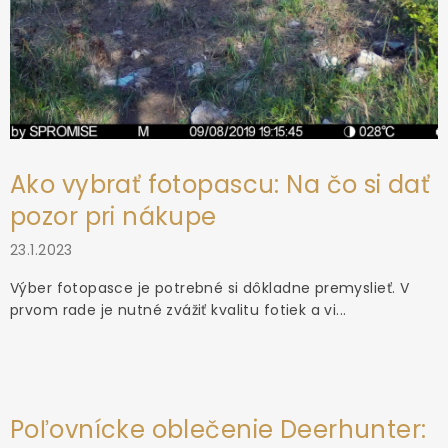
Ako vybrať fotopascu: Na čo si dať
pozor pri nákupe
23.1.2023
Výber fotopasce je potrebné si dôkladne premyslieť. V
prvom rade je nutné zvážiť kvalitu fotiek a vi...
Poľovnícke oblečenie Deerhunter: