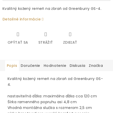
Kvalitný kožený remeň na zbraň od Greenburry GS-4.
Detailné informácie
OPÝTAŤ SA
STRÁŽIŤ
ZDIEĽAŤ
Popis
Doručenie
Hodnotenie
Diskusia
Značka
Kvalitný kožený remeň na zbraň od Greenburry GS-
4.
nastaviteľná dĺžka: maximálna dĺžka cca 120 cm
Šírka ramenného popruhu asi 4,8 cm
Vhodná montážna slučka s rozmerom 2,5 cm