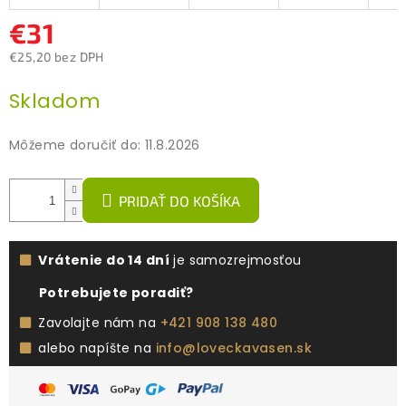
€31
€25,20 bez DPH
Jednotková
Skladom
cena:
Môžeme doručiť do:
11.8.2026
PRIDAŤ DO KOŠÍKA
Vrátenie do 14 dní
je samozrejmosťou
Potrebujete poradiť?
Zavolajte nám na
+421 908 138 480
alebo napíšte na
info@loveckavasen.sk