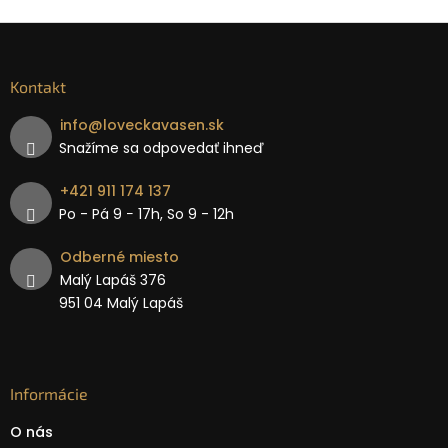
Kontakt
info
@
loveckavasen.sk
Snažíme sa odpovedať ihneď
+421 911 174 137
Po - Pá 9 − 17h, So 9 - 12h
Odberné miesto
Malý Lapáš 376
951 04 Malý Lapáš
Informácie
O nás