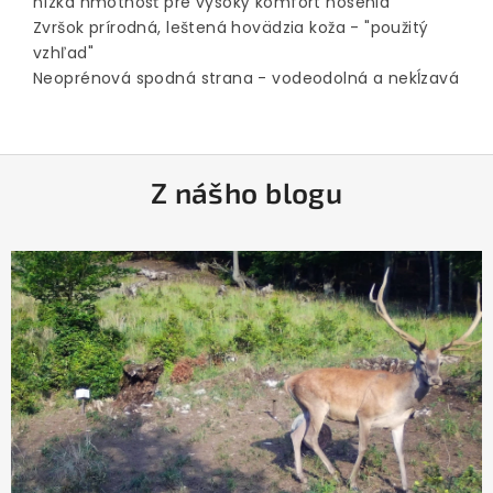
nízka hmotnosť pre vysoký komfort nosenia
Zvršok prírodná, leštená hovädzia koža - "použitý
vzhľad"
Neoprénová spodná strana - vodeodolná a nekĺzavá
Z
Z nášho blogu
á
p
ä
t
i
e