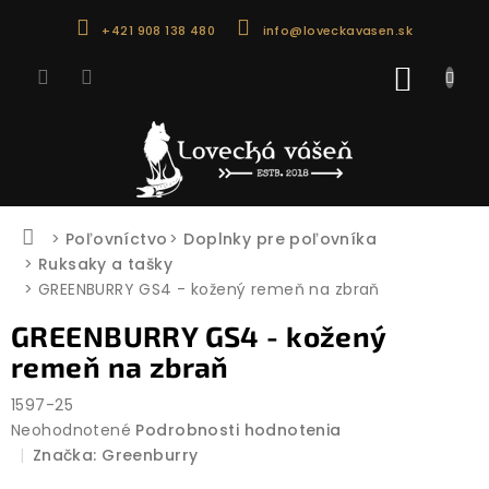
Prejsť
+421 908 138 480
info@loveckavasen.sk
na
obsah
NÁKU
KOŠÍK
Domov
Poľovníctvo
Doplnky pre poľovníka
Ruksaky a tašky
GREENBURRY GS4 - kožený remeň na zbraň
GREENBURRY GS4 - kožený
remeň na zbraň
1597-25
Priemerné
Neohodnotené
Podrobnosti hodnotenia
hodnotenie
Značka:
Greenburry
produktu