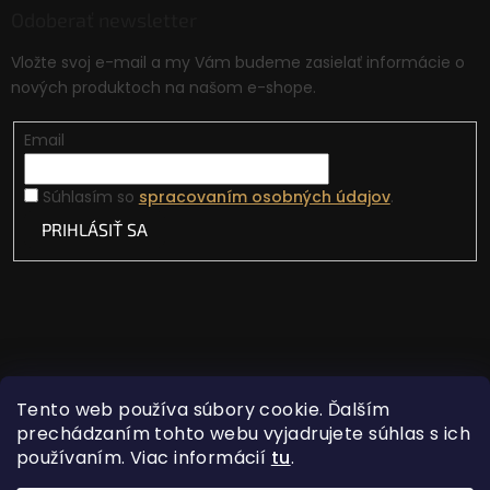
Odoberať newsletter
Vložte svoj e-mail a my Vám budeme zasielať informácie o
nových produktoch na našom e-shope.
Email
Súhlasím so
spracovaním osobných údajov
.
PRIHLÁSIŤ SA
Tento web používa súbory cookie. Ďalším
prechádzaním tohto webu vyjadrujete súhlas s ich
používaním. Viac informácií
tu
.