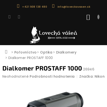
Prejsť
+421 908 138 480
info@loveckavasen.sk
na
obsah
NÁKU
KOŠÍK
Domov
Poľovníctvo
Optika
Dialkomery
Dialkomer PROSTAFF 1000
Dialkomer PROSTAFF 1000
26946
Priemerné
Neohodnotené
Podrobnosti hodnotenia
Značka:
Nikon
hodnotenie
produktu
je
0,0
z