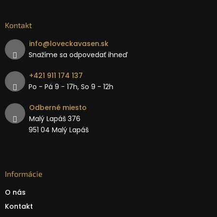
Kontakt
info
@
loveckavasen.sk
Snažíme sa odpovedať ihneď
+421 911 174 137
Po - Pá 9 − 17h, So 9 - 12h
Odberné miesto
Malý Lapáš 376
951 04 Malý Lapáš
Informácie
O nás
Kontakt