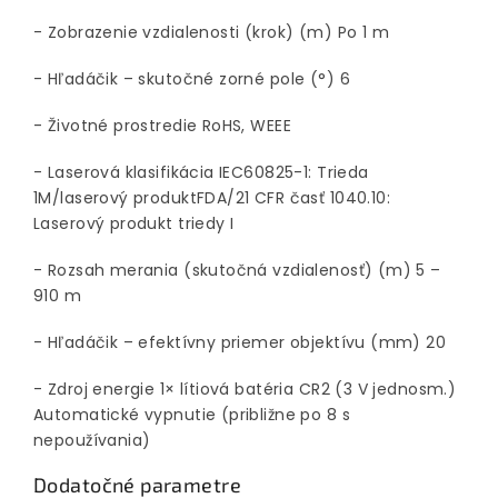
- Zobrazenie vzdialenosti (krok) (m) Po 1 m
- Hľadáčik – skutočné zorné pole (°) 6
- Životné prostredie RoHS, WEEE
- Laserová klasifikácia IEC60825-1: Trieda
1M/laserový produktFDA/21 CFR časť 1040.10:
Laserový produkt triedy I
- Rozsah merania (skutočná vzdialenosť) (m) 5 –
910 m
- Hľadáčik – efektívny priemer objektívu (mm) 20
- Zdroj energie 1× lítiová batéria CR2 (3 V jednosm.)
Automatické vypnutie (približne po 8 s
nepoužívania)
Dodatočné parametre