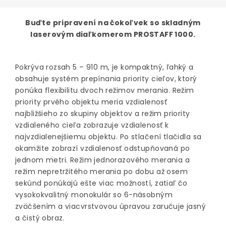
Buďte pripravení na čokoľvek so skladným
laserovým diaľkomerom PROSTAFF 1000.
Pokrýva rozsah 5 – 910 m, je kompaktný, ľahký a
obsahuje systém prepínania priority cieľov, ktorý
ponúka flexibilitu dvoch režimov merania. Režim
priority prvého objektu meria vzdialenosť
najbližšieho zo skupiny objektov a režim priority
vzdialeného cieľa zobrazuje vzdialenosť k
najvzdialenejšiemu objektu. Po stlačení tlačidla sa
okamžite zobrazí vzdialenosť odstupňovaná po
jednom metri. Režim jednorazového merania a
režim nepretržitého merania po dobu až osem
sekúnd ponúkajú ešte viac možností, zatiaľ čo
vysokokvalitný monokulár so 6-násobným
zväčšením a viacvrstvovou úpravou zaručuje jasný
a čistý obraz.