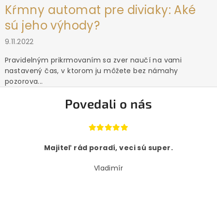
Kŕmny automat pre diviaky: Aké
sú jeho výhody?
9.11.2022
Pravidelným prikrmovaním sa zver naučí na vami
nastavený čas, v ktorom ju môžete bez námahy
pozorova...
Povedali o nás
Majiteľ rád poradí, veci sú super.
Vladimír