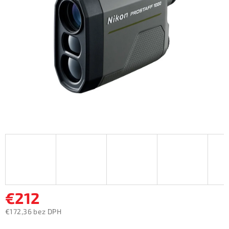
5
hviezdičiek.
€212
€172,36 bez DPH
Jednotková