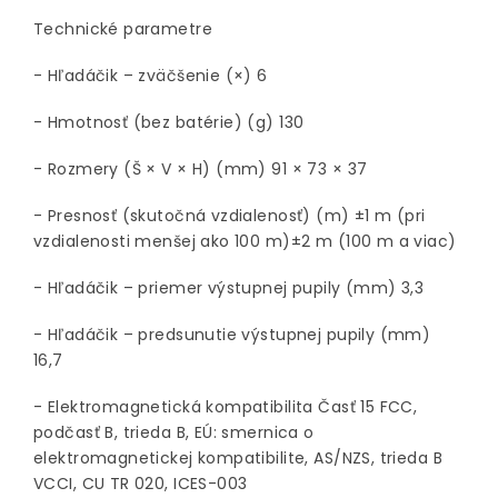
Technické parametre
- Hľadáčik – zväčšenie (×) 6
- Hmotnosť (bez batérie) (g) 130
- Rozmery (Š × V × H) (mm) 91 × 73 × 37
- Presnosť (skutočná vzdialenosť) (m) ±1 m (pri
vzdialenosti menšej ako 100 m)±2 m (100 m a viac)
- Hľadáčik – priemer výstupnej pupily (mm) 3,3
- Hľadáčik – predsunutie výstupnej pupily (mm)
16,7
- Elektromagnetická kompatibilita Časť 15 FCC,
podčasť B, trieda B, EÚ: smernica o
elektromagnetickej kompatibilite, AS/NZS, trieda B
VCCI, CU TR 020, ICES-003