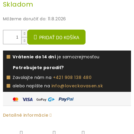
Skladom
cena:
Môžeme doručiť do:
11.8.2026
PRIDAŤ DO KOŠÍKA
Vrátenie do 14 dní
je samozrejmosťou
Potrebujete poradiť?
Zavolajte nám na
+421 908 138 480
alebo napíšte na
info@loveckavasen.sk
Detailné informácie