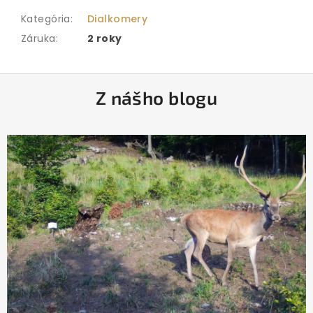
Kategória
:
Dialkomery
Záruka
:
2 roky
Z
Z nášho blogu
á
p
ä
t
i
e