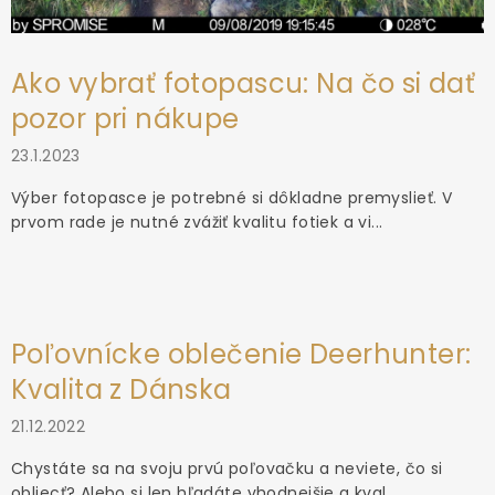
Ako vybrať fotopascu: Na čo si dať
pozor pri nákupe
23.1.2023
Výber fotopasce je potrebné si dôkladne premyslieť. V
prvom rade je nutné zvážiť kvalitu fotiek a vi...
Poľovnícke oblečenie Deerhunter:
Kvalita z Dánska
21.12.2022
Chystáte sa na svoju prvú poľovačku a neviete, čo si
obliecť? Alebo si len hľadáte vhodnejšie a kval...