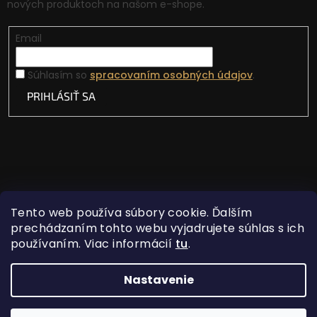
nových produktoch na našom e-shope.
Email
Súhlasím so
spracovaním osobných údajov
.
PRIHLÁSIŤ SA
Tento web používa súbory cookie. Ďalším
prechádzaním tohto webu vyjadrujete súhlas s ich
používaním. Viac informácií
tu
.
Vytvoril Shoptet
Nastavenie
Copyright 2026
Lovecká vášeň
. Všetky práva