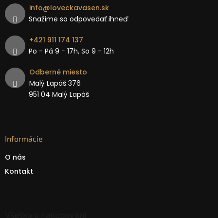
info
@
loveckavasen.sk
Snažíme sa odpovedať ihneď
+421 911 174 137
Po - Pá 9 − 17h, So 9 - 12h
Odberné miesto
Malý Lapáš 376
951 04 Malý Lapáš
Informácie
O nás
Kontakt
Všetko o nakupování