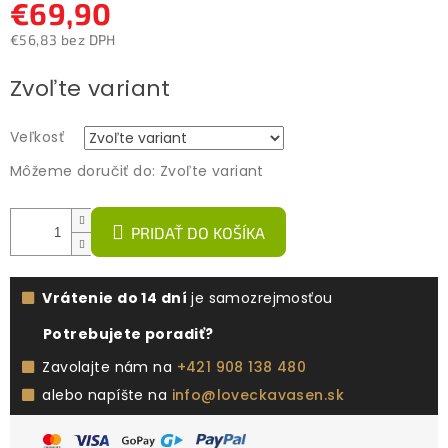
€69,90
€56,83 bez DPH
Jednotková
Zvoľte variant
cena:
Veľkosť
Môžeme doručiť do:
Zvoľte variant
PRIDAŤ DO KOŠÍKA
Vrátenie do 14 dní
je samozrejmosťou
Potrebujete poradiť?
Zavolajte nám na
+421 908 138 480
alebo napíšte na
info@loveckavasen.sk