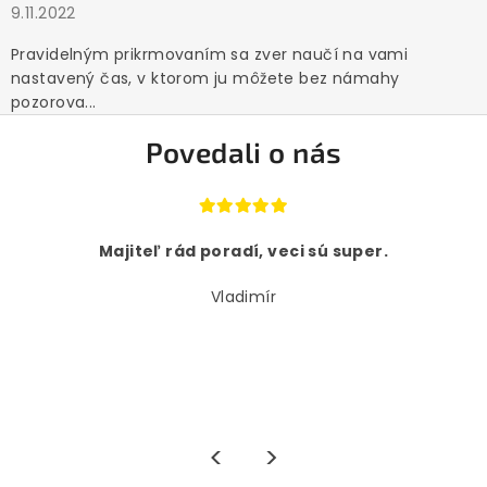
9.11.2022
Pravidelným prikrmovaním sa zver naučí na vami
nastavený čas, v ktorom ju môžete bez námahy
pozorova...
Povedali o nás
Majiteľ rád poradí, veci sú super.
Vladimír
<
>