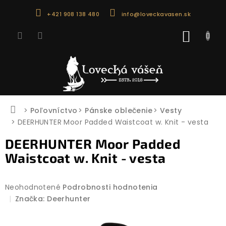
Prejsť
+421 908 138 480
info@loveckavasen.sk
na
obsah
NÁKU
KOŠÍK
Domov
Poľovníctvo
Pánske oblečenie
Vesty
DEERHUNTER Moor Padded Waistcoat w. Knit - vesta
DEERHUNTER Moor Padded
Waistcoat w. Knit - vesta
Priemerné
Neohodnotené
Podrobnosti hodnotenia
hodnotenie
Značka:
Deerhunter
produktu
je