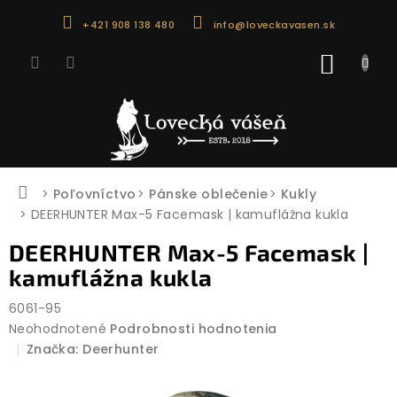
Prejsť
+421 908 138 480
info@loveckavasen.sk
na
obsah
NÁKU
KOŠÍK
Domov
Poľovníctvo
Pánske oblečenie
Kukly
DEERHUNTER Max-5 Facemask | kamuflážna kukla
DEERHUNTER Max-5 Facemask |
kamuflážna kukla
6061-95
Priemerné
Neohodnotené
Podrobnosti hodnotenia
hodnotenie
Značka:
Deerhunter
produktu
je