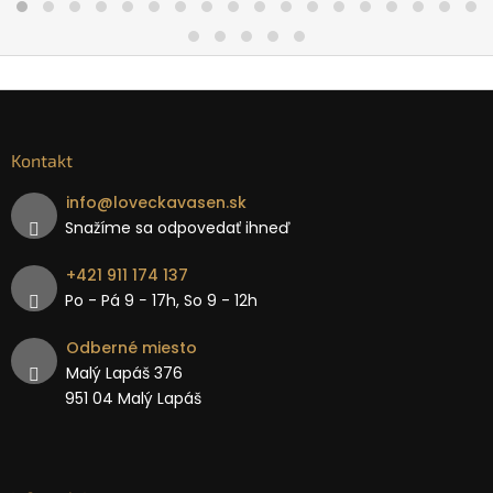
Kontakt
info
@
loveckavasen.sk
Snažíme sa odpovedať ihneď
+421 911 174 137
Po - Pá 9 − 17h, So 9 - 12h
Odberné miesto
Malý Lapáš 376
951 04 Malý Lapáš