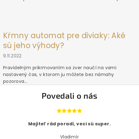
Kŕmny automat pre diviaky: Aké
sú jeho výhody?
9.11.2022
Pravidelným prikrmovaním sa zver naučí na vami
nastavený čas, v ktorom ju môžete bez námahy
pozorova...
Povedali o nás
Majiteľ rád poradí, veci sú super.
Vladimír