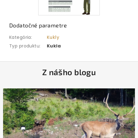
Dodatočné parametre
Kategória
:
Kukly
Typ produktu
:
Kukla
Z
Z nášho blogu
á
p
ä
t
i
e