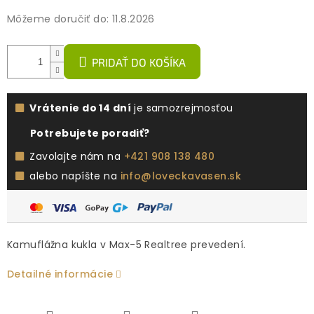
Môžeme doručiť do:
11.8.2026
PRIDAŤ DO KOŠÍKA
Vrátenie do 14 dní
je samozrejmosťou
Potrebujete poradiť?
Zavolajte nám na
+421 908 138 480
alebo napíšte na
info@loveckavasen.sk
Kamuflážna kukla v Max-5 Realtree prevedení.
Detailné informácie