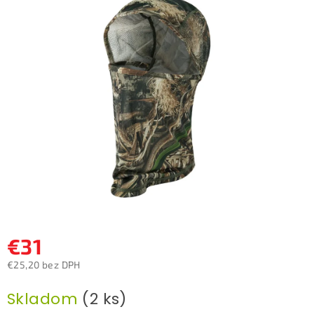
0,0
z
5
hviezdičiek.
€31
€25,20 bez DPH
Jednotková
Skladom
(2 ks)
cena: