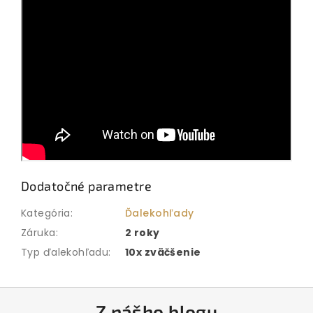
Dodatočné parametre
Kategória
:
Ďalekohľady
Záruka
:
2 roky
Typ ďalekohľadu
:
10x zväčšenie
Z
Z nášho blogu