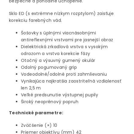
bezpečné a pohodlné uchopenie.
Sklo ED (s extrémne nízkym rozptylom) zaisťuje
korekciu farebných vád.
Šošovky s úplnými viacnásobnými
antireflexnými vrstvami pre jasnejší obraz
Dielektrická zrkadlová vrstva s vysokým
odrazom a vrstva korekcie fázy
Otočný a výsuvný gumený okulár
Odolný pogumovaný grip
Vodeodolné/odolné proti zahmlievaniu
Vynikajúca najkratšia zaostriteľná vzdialenosť
len 2,5 m
Veľké predsunutie výstupnej pupily
Široký neoprénový popruh
Technické parametre:
Zväčšenie (×) 10
Priemer objektívu (mm) 42