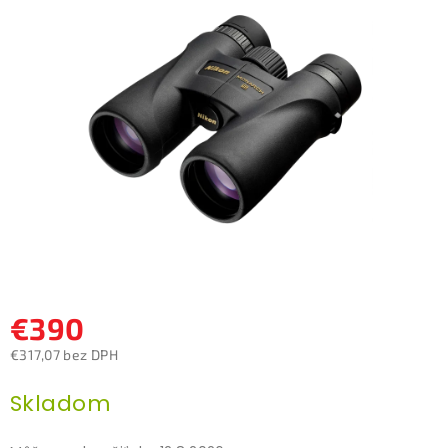
0,0
z
5
hviezdičiek.
€390
€317,07 bez DPH
Jednotková
Skladom
cena: