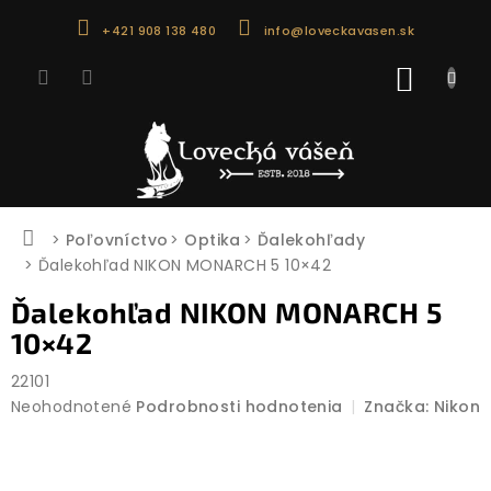
Prejsť
+421 908 138 480
info@loveckavasen.sk
na
obsah
NÁKU
KOŠÍK
Domov
Poľovníctvo
Optika
Ďalekohľady
Ďalekohľad NIKON MONARCH 5 10×42
Ďalekohľad NIKON MONARCH 5
10×42
22101
Priemerné
Neohodnotené
Podrobnosti hodnotenia
Značka:
Nikon
hodnotenie
produktu
je