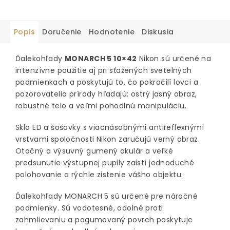
Popis
Doručenie
Hodnotenie
Diskusia
Ďalekohľady
MONARCH 5 10×42
Nikon sú určené na
intenzívne použitie aj pri sťažených svetelných
podmienkach a poskytujú to, čo pokročilí lovci a
pozorovatelia prírody hľadajú: ostrý jasný obraz,
robustné telo a veľmi pohodlnú manipuláciu.
Sklo ED a šošovky s viacnásobnými antireflexnými
vrstvami spoločnosti Nikon zaručujú verný obraz.
Otočný a výsuvný gumený okulár a veľké
predsunutie výstupnej pupily zaistí jednoduché
polohovanie a rýchle zistenie vášho objektu.
Ďalekohľady MONARCH 5 sú určené pre náročné
podmienky. Sú vodotesné, odolné proti
zahmlievaniu a pogumovaný povrch poskytuje