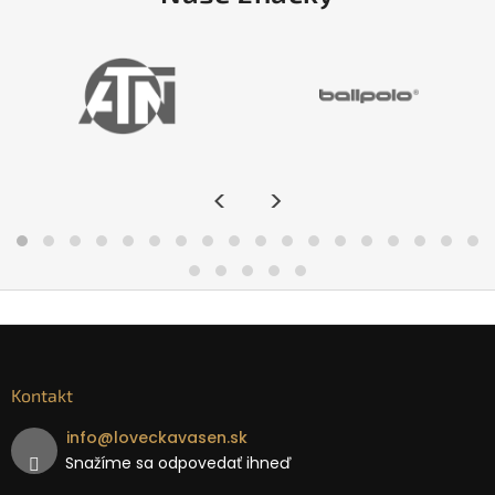
<
>
Kontakt
info
@
loveckavasen.sk
Snažíme sa odpovedať ihneď