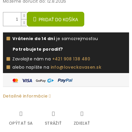
Môžeme doručiť do:
12.8.2026
PRIDAŤ DO KOŠÍKA
Vrátenie do 14 dní
je samozrejmosťou
Potrebujete poradiť?
Zavolajte nám na
+421 908 138 480
alebo napíšte na
info@loveckavasen.sk
Detailné informácie
OPÝTAŤ SA
STRÁŽIŤ
ZDIEĽAŤ