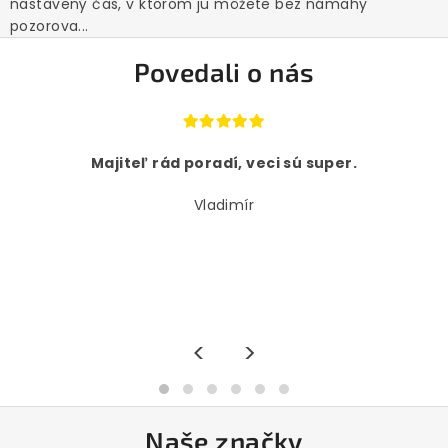
nastavený čas, v ktorom ju môžete bez námahy
pozorova...
Povedali o nás
Majiteľ rád poradí, veci sú super.
Vladimír
<
>
Naše značky