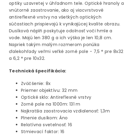
optiky uzavretej v úhľadnom tele. Optické hranoly a
vnútorné zaostrovanie, ako aj viacvrstvové
antireflexné vrstvy na všetkých optických
súčastiach prispievajú k vynikajúcej kvalite obrazu.
Dusíková náplň poskytuje odolnosť voči hmle a
vode. Majú len 380 g a ich výška je len 10,8 cm.
Napriek takým malým rozmerom ponúka
ďalekohľady veľmi veľké zorné pole - 7,5 ° pre 8x32
a 6,2 ° pre 10x32.
Technická špecifikácia:
Zväčšenie: 8x
Priemer objektívu: 32 mm
Optické sklo: Antireflexné vrstvy
Zorné pole na 1000m: 131 m
Najkratšia zaostrovacia vzdialenosť: 1,3m
Plnenie dusíkom: Áno
Relatívna svetelnosť: 16
Stmievací faktor: 16