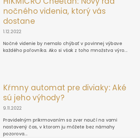
HIKMICRO Cheetah: Nový rad
nočného videnia, ktorý vás
dostane
1.12.2022
Nočné videnie by nemalo chýbať v povinnej výbave
každého poľovníka. Ako si však z toho množstva výro...
Kŕmny automat pre diviaky: Aké
sú jeho výhody?
9.11.2022
Pravidelným prikrmovaním sa zver naučí na vami
nastavený čas, v ktorom ju môžete bez námahy
pozorova...