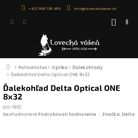
Prejsť
+421 908 138 480
info@loveckavasen.sk
na
obsah
NÁKU
KOŠÍK
Domov
Poľovníctvo
Optika
Ďalekohľady
Ďalekohľad Delta Optical ONE 8x32
Ďalekohľad Delta Optical ONE
8x32
DO-1510
Priemerné
Neohodnotené
Podrobnosti hodnotenia
Značka:
Delta
hodnotenie
produktu
je