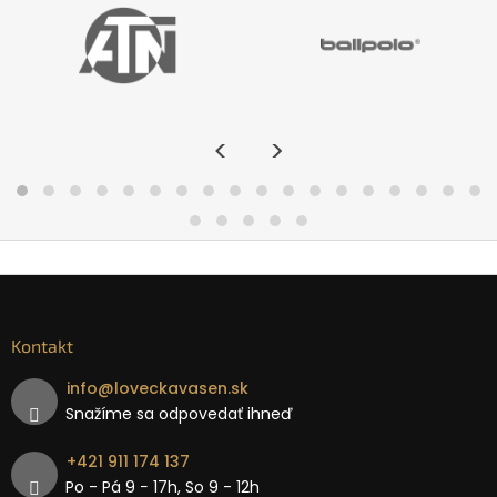
<
>
Kontakt
info
@
loveckavasen.sk
Snažíme sa odpovedať ihneď
+421 911 174 137
Po - Pá 9 − 17h, So 9 - 12h