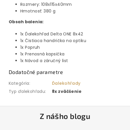
Rozmery: 108x115x40mm
Hmotnosť: 380 g
Obsah balenia:
1x Ďalekohľad Delta ONE 8x42
1x Čistiaca handrička na optiku
1x Popruh
1x Prenosná kapsička
1x Návod a záručný list
Dodatočné parametre
Kategória
:
Ďalekohľady
Typ ďalekohľadu
:
8x zväčšenie
Z
Z nášho blogu
á
p