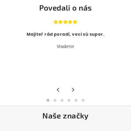
Povedali o nás
Majiteľ rád poradí, veci sú super.
Vladimír
<
>
Naše značky