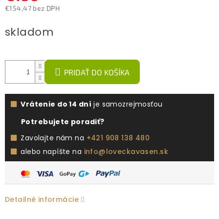
€154,47 bez DPH
Jednotková
skladom
cena:
PRIDAŤ DO KOŠÍKA
Vrátenie do 14 dní
je samozrejmosťou
Potrebujete poradiť?
Zavolajte nám na
+421 908 138 480
alebo napíšte na
info@loveckavasen.sk
Detailné informácie